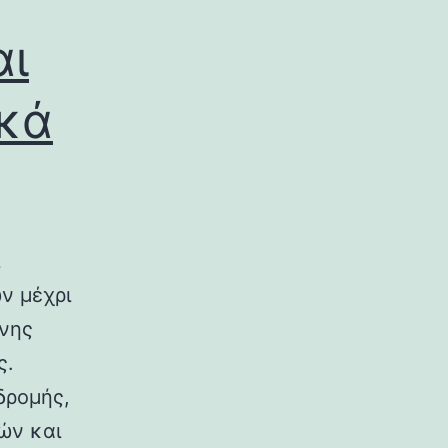
αι
ικά
ν μέχρι
ινης
ς.
δρομής,
ών και