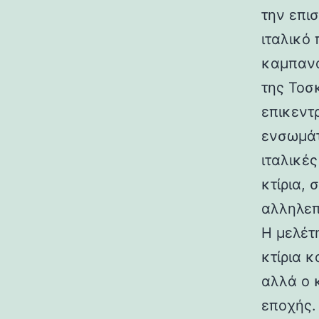
την επι
ιταλικό
καμπανα
της Τοσ
επικεντ
ενσωμάτ
ιταλικές
κτίρια,
αλληλεπ
Η μελέτη
κτίρια κ
αλλά ο 
εποχής.