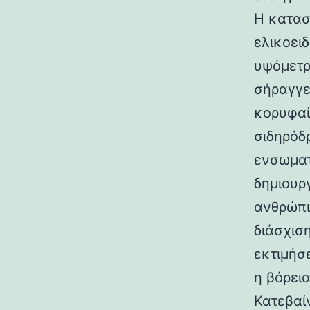
Η κατασ
ελικοει
υψόμετρο
σήραγγε
κορυφαί
σιδηρόδ
ενσωματ
δημιουρ
ανθρώπι
διάσχισ
εκτιμήσ
η βόρεια
Κατεβαί