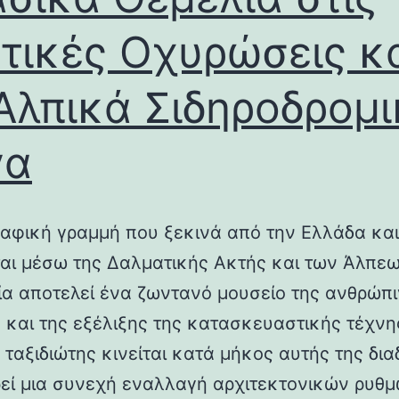
τικές Οχυρώσεις κ
Αλπικά Σιδηροδρομ
γα
αφική γραμμή που ξεκινά από την Ελλάδα και
ται μέσω της Δαλματικής Ακτής και των Άλπεω
λία αποτελεί ένα ζωντανό μουσείο της ανθρώπ
ς και της εξέλιξης της κατασκευαστικής τέχνη
 ταξιδιώτης κινείται κατά μήκος αυτής της δια
εί μια συνεχή εναλλαγή αρχιτεκτονικών ρυθμ