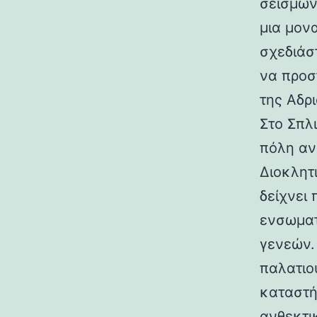
σεισμών.
μια μον
σχεδιάσ
να προσ
της Αδρι
Στο Σπλ
πόλη αν
Διοκλητ
δείχνει
ενσωματ
γενεών. 
παλατιο
καταστή
ανθεκτι