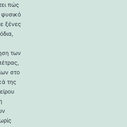
τει πώς
ο φυσικό
σε ξένες
όδια,
ηση των
πέτρας,
ίων στο
κά της
είρου
η
ων
ωρίς