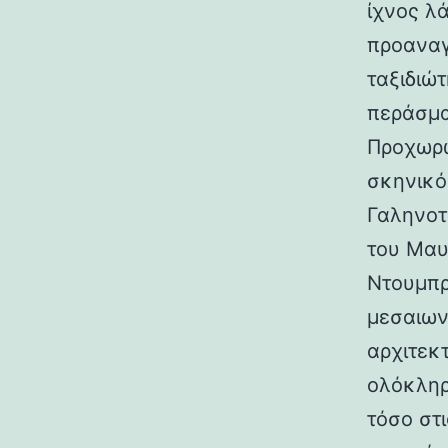
ίχνος λ
προαναγ
ταξιδιώτ
περάσμα
Προχωρώ
σκηνικό
Γαληνοτ
του Μαυ
Ντουμπρ
μεσαιων
αρχιτεκ
ολόκληρ
τόσο στι