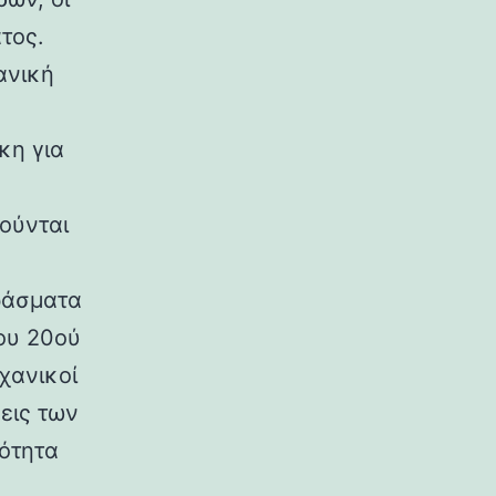
τος.
ανική
κη για
ούνται
ράσματα
ου 20ού
χανικοί
εις των
ρότητα