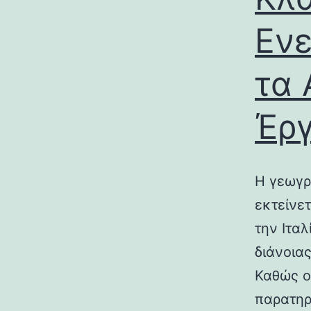
Ενε
τα 
Έρ
Η γεωγρ
εκτείνε
την Ιτα
διάνοια
Καθώς ο
παρατηρ