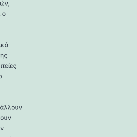
ρών,
 ο
ικό
της
ιτείες
ο
ιβάλλουν
χουν
ων