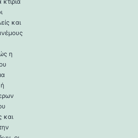
 κτίρια
ι
είς και
ανέμους
ώς η
ου
μα
κή
ερων
ου
ς και
την
ων, οι