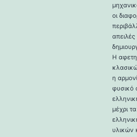
μηχανικ
οι διαφ
περιβάλ
απειλές
δημιουρ
Η αφετη
κλασικώ
η αρμον
φυσικό 
ελληνικ
μέχρι τ
ελληνικ
υλικών 