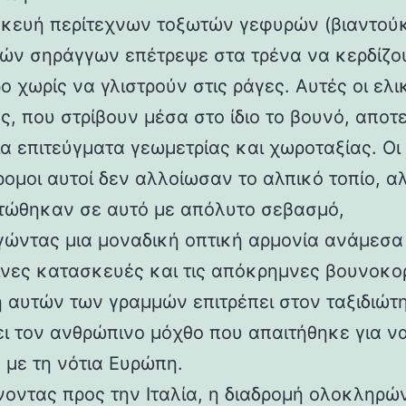
κευή περίτεχνων τοξωτών γεφυρών (βιαντούκ
δών σηράγγων επέτρεψε στα τρένα να κερδίζο
 χωρίς να γλιστρούν στις ράγες. Αυτές οι ελι
ς, που στρίβουν μέσα στο ίδιο το βουνό, αποτ
α επιτεύγματα γεωμετρίας και χωροταξίας. Οι
ρομοι αυτοί δεν αλλοίωσαν το αλπικό τοπίο, α
ώθηκαν σε αυτό με απόλυτο σεβασμό,
γώντας μια μοναδική οπτική αρμονία ανάμεσα 
νες κατασκευές και τις απόκρημνες βουνοκο
η αυτών των γραμμών επιτρέπει στον ταξιδιώτ
ει τον ανθρώπινο μόχθο που απαιτήθηκε για ν
 με τη νότια Ευρώπη.
νοντας προς την Ιταλία, η διαδρομή ολοκληρών