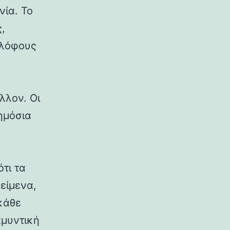
νία. Το
,
 λόφους
λλον. Οι
δημόσια
ότι τα
κείμενα,
κάθε
αμυντική