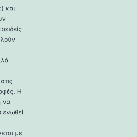
) και
υν
κοειδείς
ελούν
λλά
στις
ρφές. Η
η να
α ενωθεί
εται με