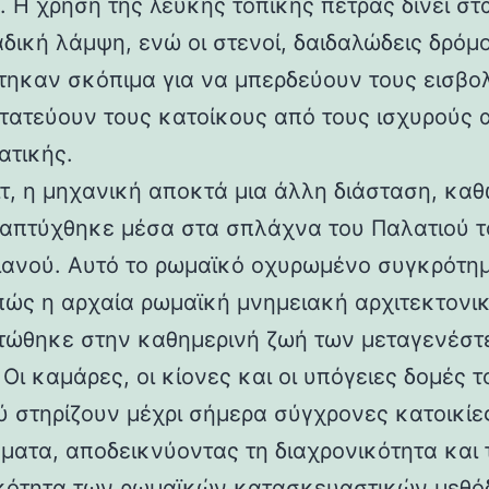
 Η χρήση της λευκής τοπικής πέτρας δίνει στα
αδική λάμψη, ενώ οι στενοί, δαιδαλώδεις δρόμο
τηκαν σκόπιμα για να μπερδεύουν τους εισβολ
τατεύουν τους κατοίκους από τους ισχυρούς 
ατικής.
ιτ, η μηχανική αποκτά μια άλλη διάσταση, καθ
απτύχθηκε μέσα στα σπλάχνα του Παλατιού τ
ιανού. Αυτό το ρωμαϊκό οχυρωμένο συγκρότη
 πώς η αρχαία ρωμαϊκή μνημειακή αρχιτεκτονι
ώθηκε στην καθημερινή ζωή των μεταγενέστ
Οι καμάρες, οι κίονες και οι υπόγειες δομές τ
ύ στηρίζουν μέχρι σήμερα σύγχρονες κατοικίε
ματα, αποδεικνύοντας τη διαχρονικότητα και 
κότητα των ρωμαϊκών κατασκευαστικών μεθόδ