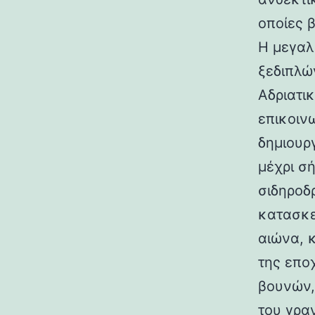
οποίες 
Η μεγαλ
ξεδιπλώ
Αδριατικ
επικοιν
δημιουρ
μέχρι σ
σιδηροδ
κατασκε
αιώνα, 
της επο
βουνών,
του γραν