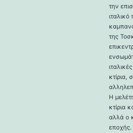
την επι
ιταλικό
καμπανα
της Τοσ
επικεντ
ενσωμάτ
ιταλικές
κτίρια,
αλληλεπ
Η μελέτη
κτίρια κ
αλλά ο 
εποχής.