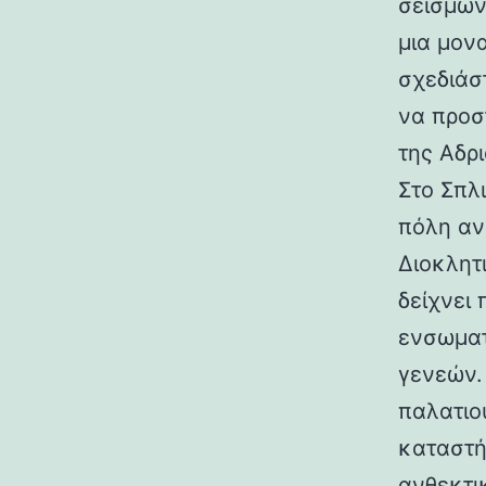
σεισμών.
μια μον
σχεδιάσ
να προσ
της Αδρι
Στο Σπλ
πόλη αν
Διοκλητ
δείχνει
ενσωματ
γενεών. 
παλατιο
καταστή
ανθεκτι