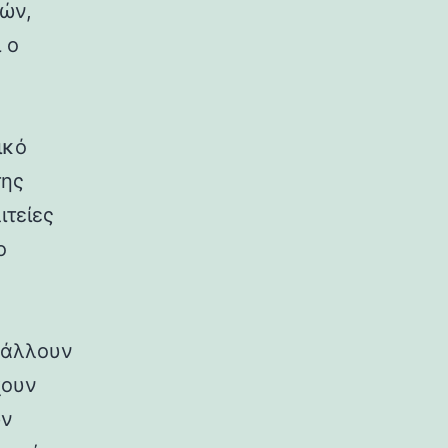
ρών,
 ο
ικό
της
ιτείες
ο
ιβάλλουν
χουν
ων