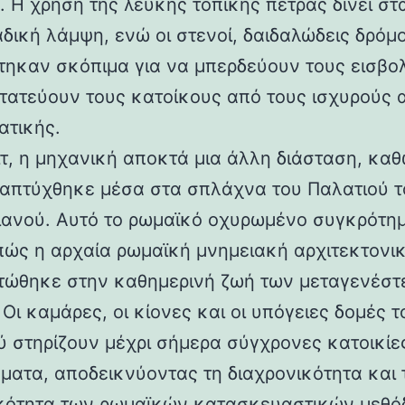
 Η χρήση της λευκής τοπικής πέτρας δίνει στα
αδική λάμψη, ενώ οι στενοί, δαιδαλώδεις δρόμο
τηκαν σκόπιμα για να μπερδεύουν τους εισβολ
τατεύουν τους κατοίκους από τους ισχυρούς 
ατικής.
ιτ, η μηχανική αποκτά μια άλλη διάσταση, καθ
απτύχθηκε μέσα στα σπλάχνα του Παλατιού τ
ιανού. Αυτό το ρωμαϊκό οχυρωμένο συγκρότη
 πώς η αρχαία ρωμαϊκή μνημειακή αρχιτεκτονι
ώθηκε στην καθημερινή ζωή των μεταγενέστ
Οι καμάρες, οι κίονες και οι υπόγειες δομές τ
ύ στηρίζουν μέχρι σήμερα σύγχρονες κατοικίε
ματα, αποδεικνύοντας τη διαχρονικότητα και 
κότητα των ρωμαϊκών κατασκευαστικών μεθόδ