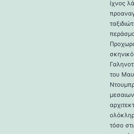
ίχνος λ
προαναγ
ταξιδιώτ
περάσμα
Προχωρώ
σκηνικό
Γαληνοτ
του Μαυ
Ντουμπρ
μεσαιων
αρχιτεκ
ολόκληρ
τόσο στι