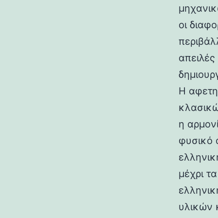
μηχανικ
οι διαφ
περιβάλ
απειλές
δημιουρ
Η αφετη
κλασικώ
η αρμον
φυσικό 
ελληνικ
μέχρι τ
ελληνικ
υλικών 