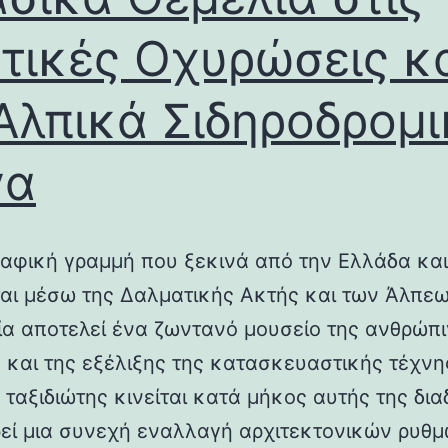
τικές Οχυρώσεις κ
Αλπικά Σιδηροδρομ
γα
αφική γραμμή που ξεκινά από την Ελλάδα και
ται μέσω της Δαλματικής Ακτής και των Άλπεω
λία αποτελεί ένα ζωντανό μουσείο της ανθρώπ
ς και της εξέλιξης της κατασκευαστικής τέχνη
 ταξιδιώτης κινείται κατά μήκος αυτής της δια
εί μια συνεχή εναλλαγή αρχιτεκτονικών ρυθμ