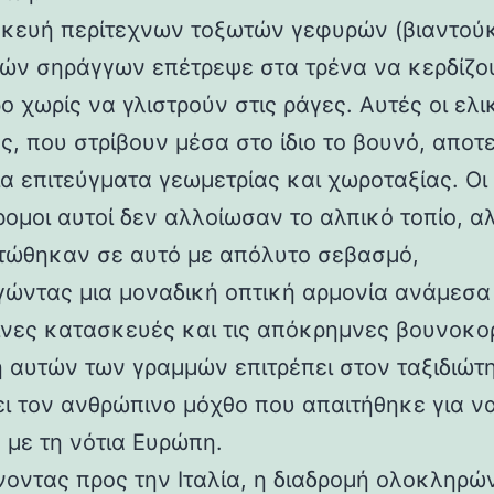
κευή περίτεχνων τοξωτών γεφυρών (βιαντούκ
δών σηράγγων επέτρεψε στα τρένα να κερδίζο
 χωρίς να γλιστρούν στις ράγες. Αυτές οι ελι
ς, που στρίβουν μέσα στο ίδιο το βουνό, αποτ
α επιτεύγματα γεωμετρίας και χωροταξίας. Οι
ρομοι αυτοί δεν αλλοίωσαν το αλπικό τοπίο, α
ώθηκαν σε αυτό με απόλυτο σεβασμό,
γώντας μια μοναδική οπτική αρμονία ανάμεσα 
νες κατασκευές και τις απόκρημνες βουνοκο
η αυτών των γραμμών επιτρέπει στον ταξιδιώτ
ει τον ανθρώπινο μόχθο που απαιτήθηκε για ν
 με τη νότια Ευρώπη.
νοντας προς την Ιταλία, η διαδρομή ολοκληρών