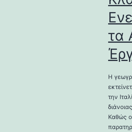
Ενε
τα 
Έρ
Η γεωγρ
εκτείνε
την Ιτα
διάνοια
Καθώς ο
παρατηρ