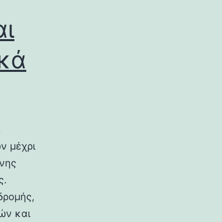
αι
ικά
ν μέχρι
ινης
ς.
δρομής,
ών και