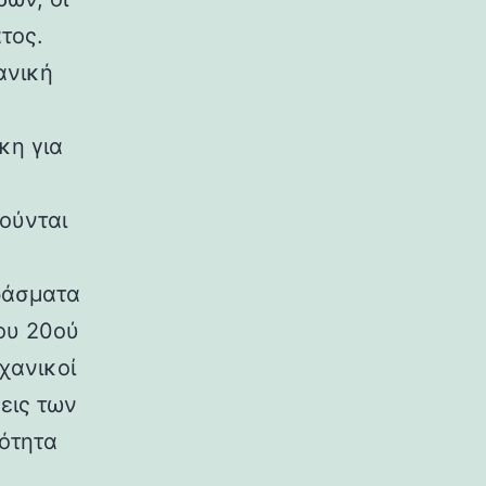
τος.
ανική
κη για
ούνται
ράσματα
ου 20ού
χανικοί
εις των
ρότητα