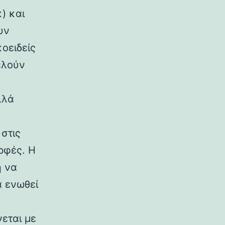
) και
υν
κοειδείς
ελούν
λλά
στις
ρφές. Η
η να
α ενωθεί
εται με