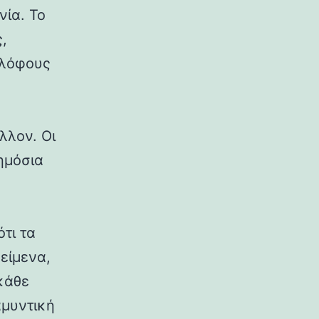
νία. Το
,
 λόφους
λλον. Οι
δημόσια
ότι τα
κείμενα,
κάθε
αμυντική