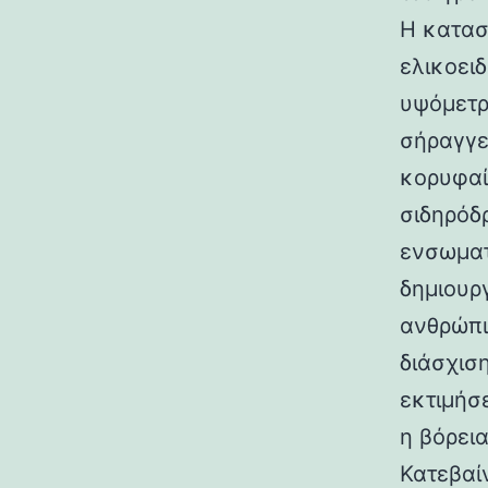
Η κατασ
ελικοει
υψόμετρο
σήραγγε
κορυφαί
σιδηρόδ
ενσωματ
δημιουρ
ανθρώπι
διάσχισ
εκτιμήσ
η βόρεια
Κατεβαί