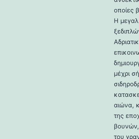
οποίες 
Η μεγαλ
ξεδιπλώ
Αδριατικ
επικοιν
δημιουρ
μέχρι σ
σιδηροδ
κατασκε
αιώνα, 
της επο
βουνών,
του γραν