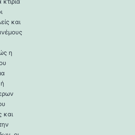
 κτίρια
ι
είς και
ανέμους
ώς η
ου
μα
κή
ερων
ου
ς και
την
ων, οι