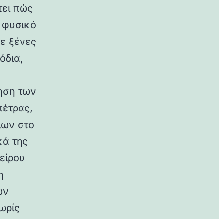
τει πώς
ο φυσικό
σε ξένες
όδια,
ηση των
πέτρας,
ίων στο
κά της
είρου
η
ων
ωρίς