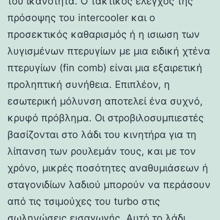
του ικανότητα. Ο τακτικός έλεγχος της
πρόσοψης του intercooler και ο
προσεκτικός καθαρισμός ή η ισιωση των
λυγισμένων πτερυγίων με μια ειδική χτένα
πτερυγίων (fin comb) είναι μια εξαιρετική
προληπτική συνήθεια. Επιπλέον, η
εσωτερική μόλυνση αποτελεί ένα συχνό,
κρυφό πρόβλημα. Οι στροβιλοσυμπιεστές
βασίζονται στο λάδι του κινητήρα για τη
λίπανση των ρουλεμάν τους, και με τον
χρόνο, μικρές ποσότητες αναθυμιάσεων ή
σταγονιδίων λαδιού μπορούν να περάσουν
από τις τσιμούχες του turbo στις
σωληνώσεις εισαγωγής. Αυτό το λάδι