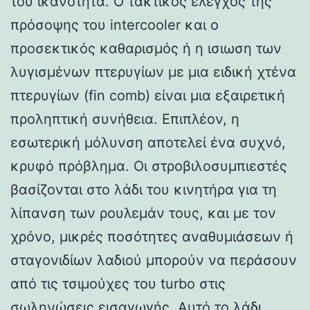
του ικανότητα. Ο τακτικός έλεγχος της
πρόσοψης του intercooler και ο
προσεκτικός καθαρισμός ή η ισιωση των
λυγισμένων πτερυγίων με μια ειδική χτένα
πτερυγίων (fin comb) είναι μια εξαιρετική
προληπτική συνήθεια. Επιπλέον, η
εσωτερική μόλυνση αποτελεί ένα συχνό,
κρυφό πρόβλημα. Οι στροβιλοσυμπιεστές
βασίζονται στο λάδι του κινητήρα για τη
λίπανση των ρουλεμάν τους, και με τον
χρόνο, μικρές ποσότητες αναθυμιάσεων ή
σταγονιδίων λαδιού μπορούν να περάσουν
από τις τσιμούχες του turbo στις
σωληνώσεις εισαγωγής. Αυτό το λάδι