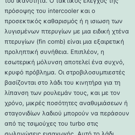
του ικανότητα. Ο τακτικός έλεγχος της
πρόσοψης του intercooler και ο
προσεκτικός καθαρισμός ή η ισιωση των
λυγισμένων πτερυγίων με μια ειδική χτένα
πτερυγίων (fin comb) είναι μια εξαιρετική
προληπτική συνήθεια. Επιπλέον, η
εσωτερική μόλυνση αποτελεί ένα συχνό,
κρυφό πρόβλημα. Οι στροβιλοσυμπιεστές
βασίζονται στο λάδι του κινητήρα για τη
λίπανση των ρουλεμάν τους, και με τον
χρόνο, μικρές ποσότητες αναθυμιάσεων ή
σταγονιδίων λαδιού μπορούν να περάσουν
από τις τσιμούχες του turbo στις
σωληνώσεις εισαγωγής. Αυτό το λάδι