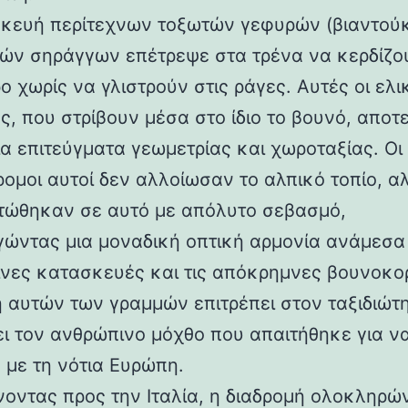
κευή περίτεχνων τοξωτών γεφυρών (βιαντούκ
δών σηράγγων επέτρεψε στα τρένα να κερδίζο
 χωρίς να γλιστρούν στις ράγες. Αυτές οι ελι
ς, που στρίβουν μέσα στο ίδιο το βουνό, αποτ
α επιτεύγματα γεωμετρίας και χωροταξίας. Οι
ρομοι αυτοί δεν αλλοίωσαν το αλπικό τοπίο, α
ώθηκαν σε αυτό με απόλυτο σεβασμό,
γώντας μια μοναδική οπτική αρμονία ανάμεσα 
νες κατασκευές και τις απόκρημνες βουνοκο
η αυτών των γραμμών επιτρέπει στον ταξιδιώτ
ει τον ανθρώπινο μόχθο που απαιτήθηκε για ν
 με τη νότια Ευρώπη.
νοντας προς την Ιταλία, η διαδρομή ολοκληρών