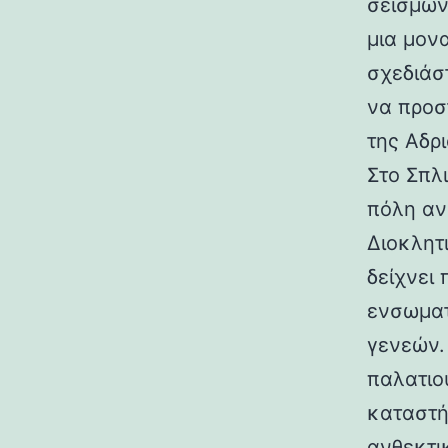
σεισμών.
μια μον
σχεδιάσ
να προσ
της Αδρι
Στο Σπλ
πόλη αν
Διοκλητ
δείχνει
ενσωματ
γενεών. 
παλατιο
καταστή
ανθεκτι