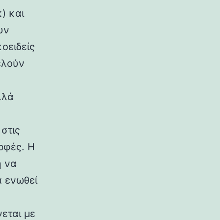
) και
υν
κοειδείς
ελούν
λλά
στις
ρφές. Η
η να
α ενωθεί
εται με