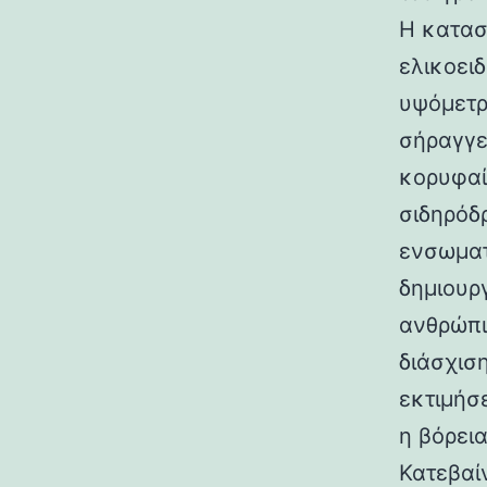
Η κατασ
ελικοει
υψόμετρο
σήραγγε
κορυφαί
σιδηρόδ
ενσωματ
δημιουρ
ανθρώπι
διάσχισ
εκτιμήσ
η βόρεια
Κατεβαί