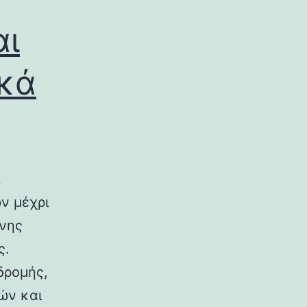
αι
ικά
ν μέχρι
ινης
ς.
δρομής,
ών και