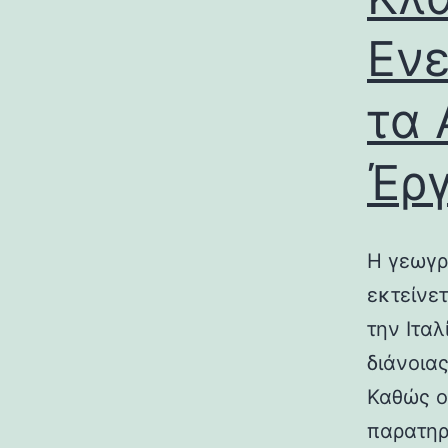
Ενε
τα 
Έρ
Η γεωγρ
εκτείνε
την Ιτα
διάνοια
Καθώς ο
παρατηρ