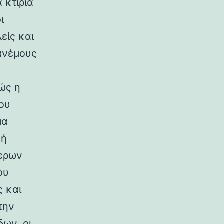
 κτίρια
ι
είς και
ανέμους
ώς η
ου
μα
κή
ερων
ου
ς και
την
ων, οι