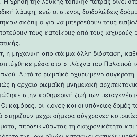
 Η χρήση της λευκής τοπικής πέτρας δίνει στα
αδική λάμψη, ενώ οι στενοί, δαιδαλώδεις δρόμο
τηκαν σκόπιμα για να μπερδεύουν τους εισβολ
τατεύουν τους κατοίκους από τους ισχυρούς 
ατικής.
ιτ, η μηχανική αποκτά μια άλλη διάσταση, καθ
απτύχθηκε μέσα στα σπλάχνα του Παλατιού τ
ιανού. Αυτό το ρωμαϊκό οχυρωμένο συγκρότη
 πώς η αρχαία ρωμαϊκή μνημειακή αρχιτεκτονι
ώθηκε στην καθημερινή ζωή των μεταγενέστ
Οι καμάρες, οι κίονες και οι υπόγειες δομές τ
ύ στηρίζουν μέχρι σήμερα σύγχρονες κατοικίε
ματα, αποδεικνύοντας τη διαχρονικότητα και 
κότητα των ρωμαϊκών κατασκευαστικών μεθόδ