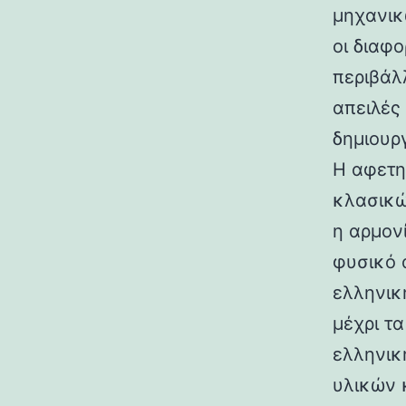
μηχανικ
οι διαφ
περιβάλ
απειλές
δημιουρ
Η αφετη
κλασικώ
η αρμον
φυσικό 
ελληνικ
μέχρι τ
ελληνικ
υλικών 