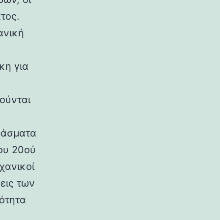
τος.
ανική
κη για
ούνται
ράσματα
ου 20ού
χανικοί
εις των
ρότητα