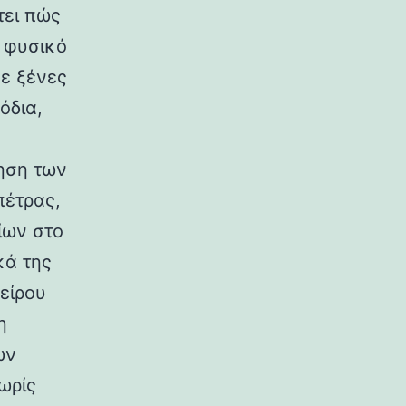
τει πώς
ο φυσικό
σε ξένες
όδια,
ηση των
πέτρας,
ίων στο
κά της
είρου
η
ων
ωρίς