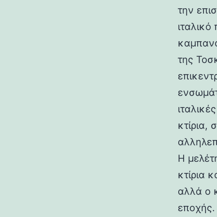
την επι
ιταλικό
καμπανα
της Τοσ
επικεντ
ενσωμάτ
ιταλικές
κτίρια,
αλληλεπ
Η μελέτη
κτίρια κ
αλλά ο 
εποχής.