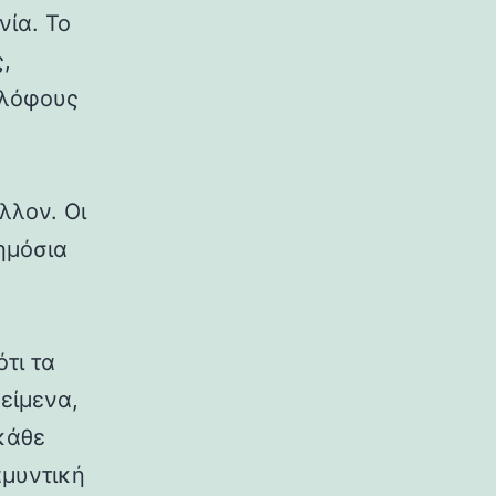
νία. Το
,
 λόφους
λλον. Οι
δημόσια
ότι τα
κείμενα,
κάθε
αμυντική