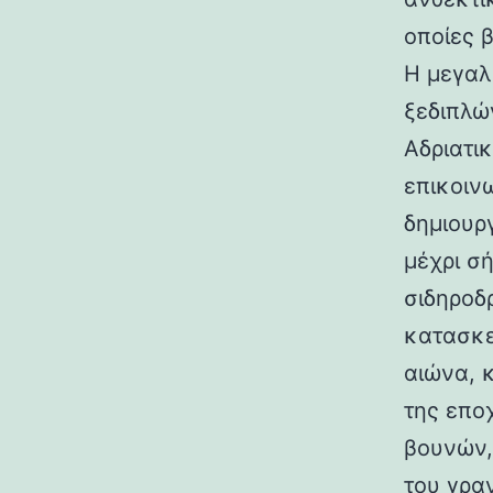
οποίες 
Η μεγαλ
ξεδιπλώ
Αδριατικ
επικοιν
δημιουρ
μέχρι σ
σιδηροδ
κατασκε
αιώνα, 
της επο
βουνών,
του γραν