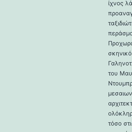
ίχνος λ
προαναγ
ταξιδιώτ
περάσμα
Προχωρώ
σκηνικό
Γαληνοτ
του Μαυ
Ντουμπρ
μεσαιων
αρχιτεκ
ολόκληρ
τόσο στι