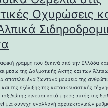
τικές Οχυρώσεις κ
Αλπικά Σιδηροδρομ
γα
αφική γραμμή που ξεκινά από την Ελλάδα και
ται μέσω της Δαλματικής Ακτής και των Άλπεω
λία αποτελεί ένα ζωντανό μουσείο της ανθρώπ
ς και της εξέλιξης της κατασκευαστικής τέχνη
 ταξιδιώτης κινείται κατά μήκος αυτής της δια
εί μια συνεχή εναλλαγή αρχιτεκτονικών ρυθμ