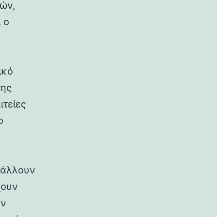
ρών,
 ο
ικό
της
ιτείες
ο
ιβάλλουν
χουν
ων