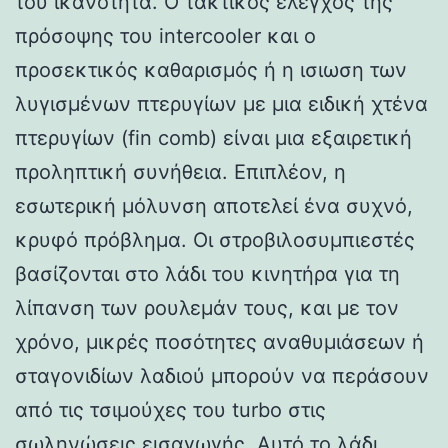
του ικανότητα. Ο τακτικός έλεγχος της
πρόσοψης του intercooler και ο
προσεκτικός καθαρισμός ή η ισιωση των
λυγισμένων πτερυγίων με μια ειδική χτένα
πτερυγίων (fin comb) είναι μια εξαιρετική
προληπτική συνήθεια. Επιπλέον, η
εσωτερική μόλυνση αποτελεί ένα συχνό,
κρυφό πρόβλημα. Οι στροβιλοσυμπιεστές
βασίζονται στο λάδι του κινητήρα για τη
λίπανση των ρουλεμάν τους, και με τον
χρόνο, μικρές ποσότητες αναθυμιάσεων ή
σταγονιδίων λαδιού μπορούν να περάσουν
από τις τσιμούχες του turbo στις
σωληνώσεις εισαγωγής. Αυτό το λάδι