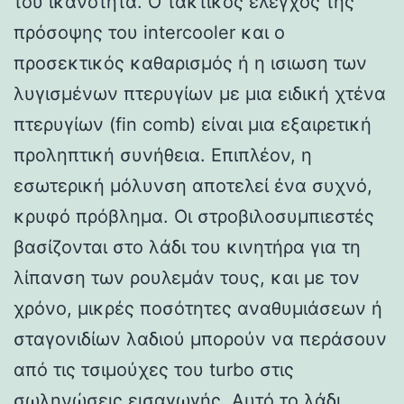
του ικανότητα. Ο τακτικός έλεγχος της
πρόσοψης του intercooler και ο
προσεκτικός καθαρισμός ή η ισιωση των
λυγισμένων πτερυγίων με μια ειδική χτένα
πτερυγίων (fin comb) είναι μια εξαιρετική
προληπτική συνήθεια. Επιπλέον, η
εσωτερική μόλυνση αποτελεί ένα συχνό,
κρυφό πρόβλημα. Οι στροβιλοσυμπιεστές
βασίζονται στο λάδι του κινητήρα για τη
λίπανση των ρουλεμάν τους, και με τον
χρόνο, μικρές ποσότητες αναθυμιάσεων ή
σταγονιδίων λαδιού μπορούν να περάσουν
από τις τσιμούχες του turbo στις
σωληνώσεις εισαγωγής. Αυτό το λάδι