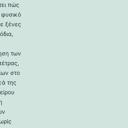
τει πώς
ο φυσικό
σε ξένες
όδια,
ηση των
πέτρας,
ίων στο
κά της
είρου
η
ων
ωρίς