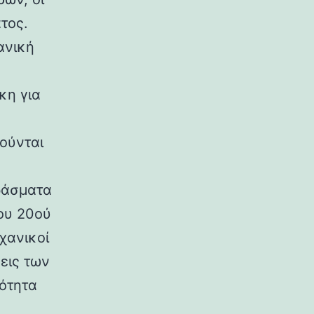
τος.
ανική
κη για
ούνται
ράσματα
ου 20ού
χανικοί
εις των
ρότητα