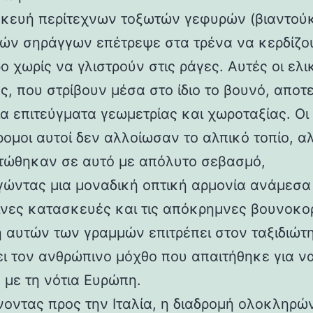
κευή περίτεχνων τοξωτών γεφυρών (βιαντούκ
δών σηράγγων επέτρεψε στα τρένα να κερδίζο
 χωρίς να γλιστρούν στις ράγες. Αυτές οι ελι
ς, που στρίβουν μέσα στο ίδιο το βουνό, αποτ
α επιτεύγματα γεωμετρίας και χωροταξίας. Οι
ρομοι αυτοί δεν αλλοίωσαν το αλπικό τοπίο, α
ώθηκαν σε αυτό με απόλυτο σεβασμό,
γώντας μια μοναδική οπτική αρμονία ανάμεσα 
νες κατασκευές και τις απόκρημνες βουνοκο
η αυτών των γραμμών επιτρέπει στον ταξιδιώτ
ει τον ανθρώπινο μόχθο που απαιτήθηκε για ν
 με τη νότια Ευρώπη.
νοντας προς την Ιταλία, η διαδρομή ολοκληρών