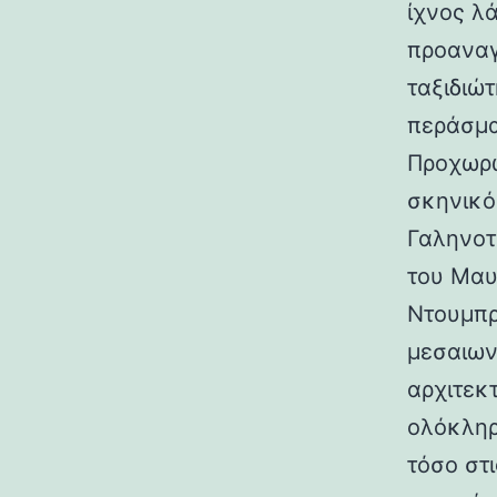
ίχνος λ
προαναγ
ταξιδιώτ
περάσμα
Προχωρώ
σκηνικό
Γαληνοτ
του Μαυ
Ντουμπρ
μεσαιων
αρχιτεκ
ολόκληρ
τόσο στι