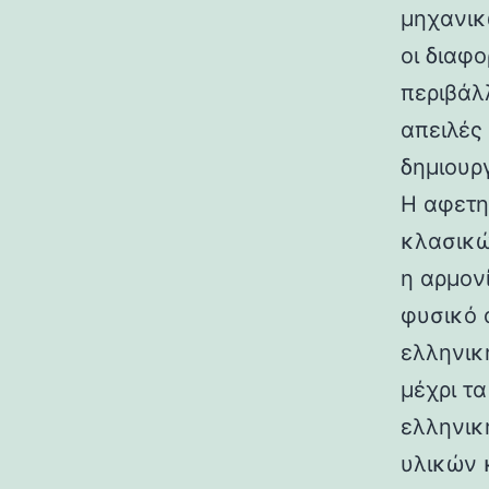
μηχανικ
οι διαφ
περιβάλ
απειλές
δημιουρ
Η αφετη
κλασικώ
η αρμον
φυσικό 
ελληνικ
μέχρι τ
ελληνικ
υλικών 