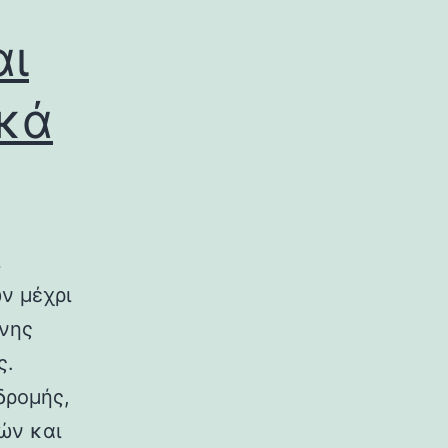
αι
ικά
ν μέχρι
ινης
ς.
δρομής,
ών και