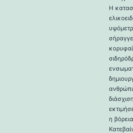
Η κατασ
ελικοει
υψόμετρο
σήραγγε
κορυφαί
σιδηρόδ
ενσωματ
δημιουρ
ανθρώπι
διάσχισ
εκτιμήσ
η βόρεια
Κατεβαί