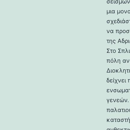
σεισμών.
μια μον
σχεδιάσ
να προσ
της Αδρι
Στο Σπλ
πόλη αν
Διοκλητ
δείχνει
ενσωματ
γενεών. 
παλατιο
καταστή
ανθεκτι