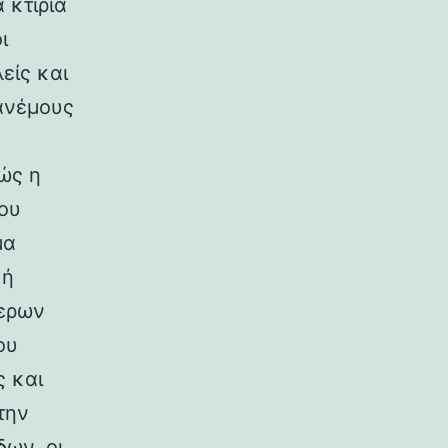
 κτίρια
ι
είς και
ανέμους
ώς η
ου
μα
κή
ερων
ου
ς και
την
ων, οι