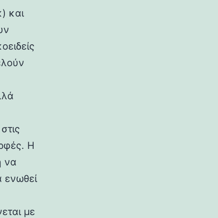
) και
υν
κοειδείς
ελούν
λλά
στις
ρφές. Η
η να
α ενωθεί
εται με