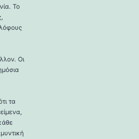
νία. Το
,
 λόφους
λλον. Οι
δημόσια
ότι τα
κείμενα,
κάθε
αμυντική