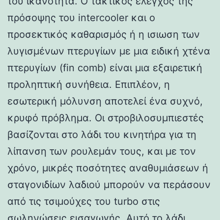
του ικανότητα. Ο τακτικός έλεγχος της
πρόσοψης του intercooler και ο
προσεκτικός καθαρισμός ή η ισιωση των
λυγισμένων πτερυγίων με μια ειδική χτένα
πτερυγίων (fin comb) είναι μια εξαιρετική
προληπτική συνήθεια. Επιπλέον, η
εσωτερική μόλυνση αποτελεί ένα συχνό,
κρυφό πρόβλημα. Οι στροβιλοσυμπιεστές
βασίζονται στο λάδι του κινητήρα για τη
λίπανση των ρουλεμάν τους, και με τον
χρόνο, μικρές ποσότητες αναθυμιάσεων ή
σταγονιδίων λαδιού μπορούν να περάσουν
από τις τσιμούχες του turbo στις
σωληνώσεις εισαγωγής. Αυτό το λάδι