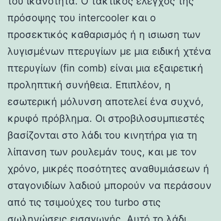
του ικανότητα. Ο τακτικός έλεγχος της
πρόσοψης του intercooler και ο
προσεκτικός καθαρισμός ή η ισιωση των
λυγισμένων πτερυγίων με μια ειδική χτένα
πτερυγίων (fin comb) είναι μια εξαιρετική
προληπτική συνήθεια. Επιπλέον, η
εσωτερική μόλυνση αποτελεί ένα συχνό,
κρυφό πρόβλημα. Οι στροβιλοσυμπιεστές
βασίζονται στο λάδι του κινητήρα για τη
λίπανση των ρουλεμάν τους, και με τον
χρόνο, μικρές ποσότητες αναθυμιάσεων ή
σταγονιδίων λαδιού μπορούν να περάσουν
από τις τσιμούχες του turbo στις
σωληνώσεις εισαγωγής. Αυτό το λάδι