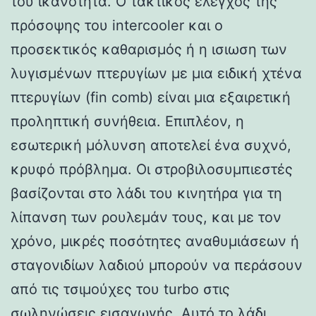
του ικανότητα. Ο τακτικός έλεγχος της
πρόσοψης του intercooler και ο
προσεκτικός καθαρισμός ή η ισιωση των
λυγισμένων πτερυγίων με μια ειδική χτένα
πτερυγίων (fin comb) είναι μια εξαιρετική
προληπτική συνήθεια. Επιπλέον, η
εσωτερική μόλυνση αποτελεί ένα συχνό,
κρυφό πρόβλημα. Οι στροβιλοσυμπιεστές
βασίζονται στο λάδι του κινητήρα για τη
λίπανση των ρουλεμάν τους, και με τον
χρόνο, μικρές ποσότητες αναθυμιάσεων ή
σταγονιδίων λαδιού μπορούν να περάσουν
από τις τσιμούχες του turbo στις
σωληνώσεις εισαγωγής. Αυτό το λάδι