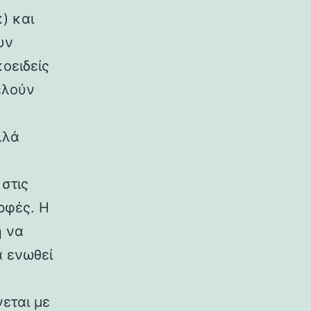
) και
υν
κοειδείς
ελούν
λλά
στις
ρφές. Η
η να
α ενωθεί
εται με