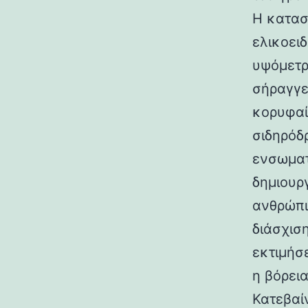
Η κατασ
ελικοει
υψόμετρο
σήραγγε
κορυφαί
σιδηρόδ
ενσωματ
δημιουρ
ανθρώπι
διάσχισ
εκτιμήσ
η βόρεια
Κατεβαί