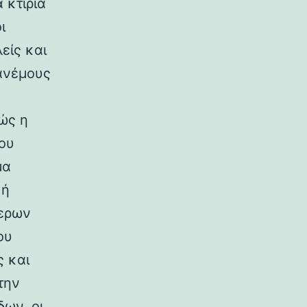
 κτίρια
ι
είς και
ανέμους
ώς η
ου
μα
κή
ερων
ου
ς και
την
ων, οι