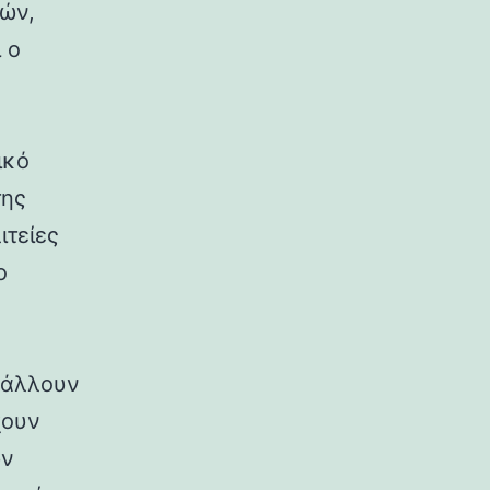
ρών,
 ο
ικό
της
ιτείες
ο
ιβάλλουν
χουν
ων