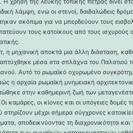
 Η χρήση της λευκής τοπικής πέτρας δίνει στα
αδική λάμψη, ενώ οι στενοί, δαιδαλώδεις δρόμο
τηκαν σκόπιμα για να μπερδεύουν τους εισβολ
τατεύουν τους κατοίκους από τους ισχυρούς 
ατικής.
ιτ, η μηχανική αποκτά μια άλλη διάσταση, καθ
απτύχθηκε μέσα στα σπλάχνα του Παλατιού τ
ιανού. Αυτό το ρωμαϊκό οχυρωμένο συγκρότη
 πώς η αρχαία ρωμαϊκή μνημειακή αρχιτεκτονι
ώθηκε στην καθημερινή ζωή των μεταγενέστ
Οι καμάρες, οι κίονες και οι υπόγειες δομές τ
ύ στηρίζουν μέχρι σήμερα σύγχρονες κατοικίε
ματα, αποδεικνύοντας τη διαχρονικότητα και 
κότητα των ρωμαϊκών κατασκευαστικών μεθόδ