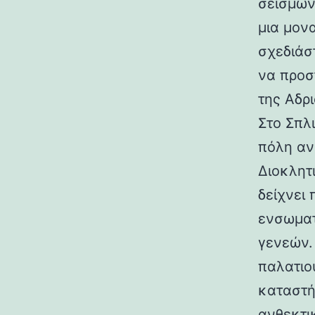
σεισμών.
μια μον
σχεδιάσ
να προσ
της Αδρι
Στο Σπλ
πόλη αν
Διοκλητ
δείχνει
ενσωματ
γενεών. 
παλατιο
καταστή
ανθεκτι