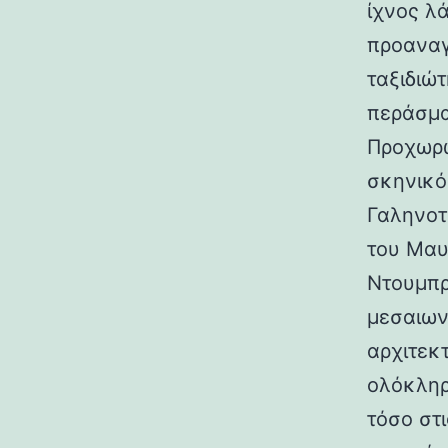
ίχνος λ
προαναγ
ταξιδιώτ
περάσμα
Προχωρώ
σκηνικό
Γαληνοτ
του Μαυ
Ντουμπρ
μεσαιων
αρχιτεκ
ολόκληρ
τόσο στι