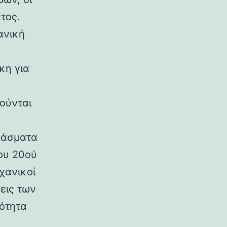
τος.
ανική
κη για
ούνται
ράσματα
ου 20ού
χανικοί
εις των
ρότητα