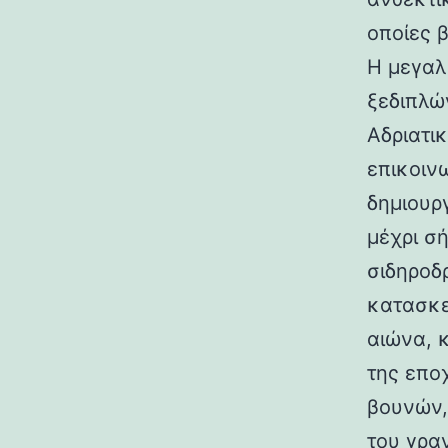
οποίες 
Η μεγαλ
ξεδιπλώ
Αδριατικ
επικοιν
δημιουρ
μέχρι σ
σιδηροδ
κατασκε
αιώνα, 
της επο
βουνών,
του γραν