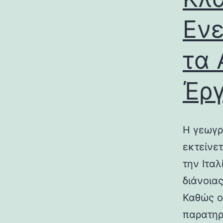
Ενε
τα 
Έρ
Η γεωγρ
εκτείνε
την Ιτα
διάνοια
Καθώς ο
παρατηρ