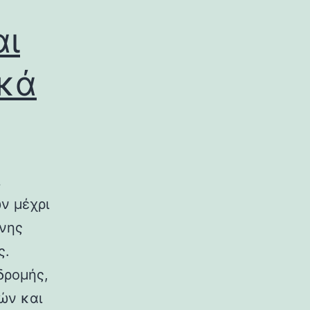
αι
ικά
ν μέχρι
ινης
ς.
δρομής,
ών και