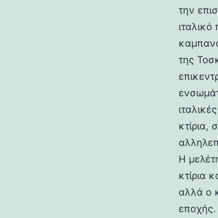
την επι
ιταλικό
καμπανα
της Τοσ
επικεντ
ενσωμάτ
ιταλικές
κτίρια,
αλληλεπ
Η μελέτη
κτίρια κ
αλλά ο 
εποχής.