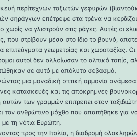
κευή περίτεχνων τοξωτών γεφυρών (βιαντούκ
δών σηράγγων επέτρεψε στα τρένα να κερδίζο
 χωρίς να γλιστρούν στις ράγες. Αυτές οι ελι
ς, που στρίβουν μέσα στο ίδιο το βουνό, αποτ
α επιτεύγματα γεωμετρίας και χωροταξίας. Οι
ρομοι αυτοί δεν αλλοίωσαν το αλπικό τοπίο, α
ώθηκαν σε αυτό με απόλυτο σεβασμό,
γώντας μια μοναδική οπτική αρμονία ανάμεσα 
νες κατασκευές και τις απόκρημνες βουνοκο
η αυτών των γραμμών επιτρέπει στον ταξιδιώτ
ει τον ανθρώπινο μόχθο που απαιτήθηκε για ν
 με τη νότια Ευρώπη.
νοντας προς την Ιταλία, η διαδρομή ολοκληρών