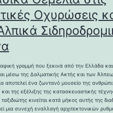
τικές Οχυρώσεις κ
Αλπικά Σιδηροδρομ
γα
αφική γραμμή που ξεκινά από την Ελλάδα και
ται μέσω της Δαλματικής Ακτής και των Άλπεω
λία αποτελεί ένα ζωντανό μουσείο της ανθρώπ
ς και της εξέλιξης της κατασκευαστικής τέχνη
 ταξιδιώτης κινείται κατά μήκος αυτής της δια
εί μια συνεχή εναλλαγή αρχιτεκτονικών ρυθμ