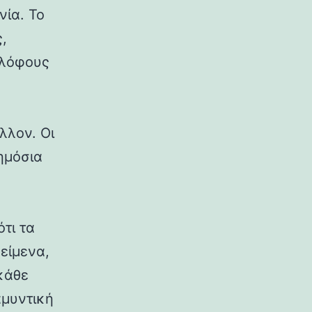
νία. Το
,
 λόφους
λλον. Οι
δημόσια
ότι τα
κείμενα,
κάθε
αμυντική