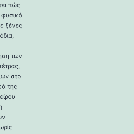
τει πώς
ο φυσικό
σε ξένες
όδια,
ηση των
πέτρας,
ίων στο
κά της
είρου
η
ων
ωρίς