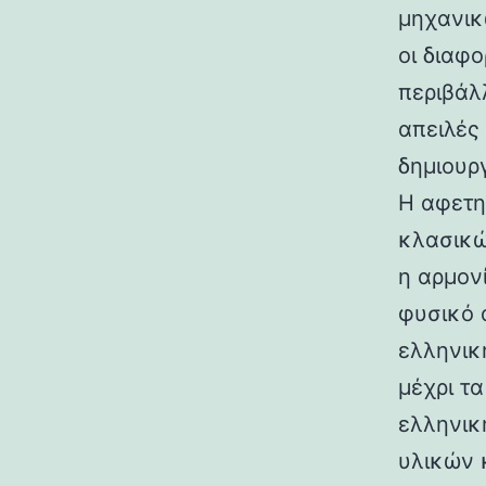
μηχανικ
οι διαφ
περιβάλ
απειλές
δημιουρ
Η αφετη
κλασικώ
η αρμον
φυσικό 
ελληνικ
μέχρι τ
ελληνικ
υλικών 