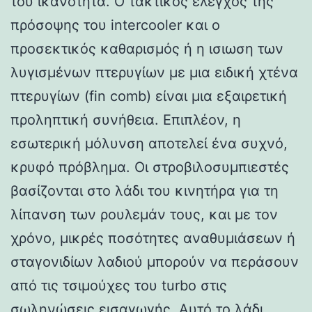
του ικανότητα. Ο τακτικός έλεγχος της
πρόσοψης του intercooler και ο
προσεκτικός καθαρισμός ή η ισιωση των
λυγισμένων πτερυγίων με μια ειδική χτένα
πτερυγίων (fin comb) είναι μια εξαιρετική
προληπτική συνήθεια. Επιπλέον, η
εσωτερική μόλυνση αποτελεί ένα συχνό,
κρυφό πρόβλημα. Οι στροβιλοσυμπιεστές
βασίζονται στο λάδι του κινητήρα για τη
λίπανση των ρουλεμάν τους, και με τον
χρόνο, μικρές ποσότητες αναθυμιάσεων ή
σταγονιδίων λαδιού μπορούν να περάσουν
από τις τσιμούχες του turbo στις
σωληνώσεις εισαγωγής. Αυτό το λάδι