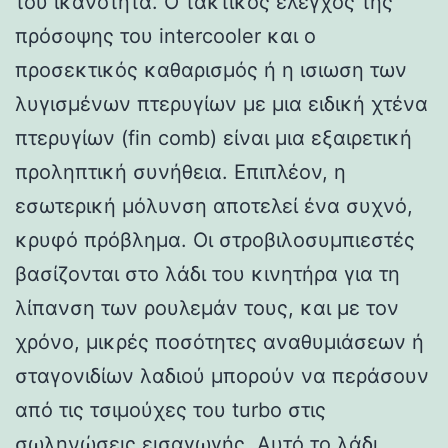
του ικανότητα. Ο τακτικός έλεγχος της
πρόσοψης του intercooler και ο
προσεκτικός καθαρισμός ή η ισιωση των
λυγισμένων πτερυγίων με μια ειδική χτένα
πτερυγίων (fin comb) είναι μια εξαιρετική
προληπτική συνήθεια. Επιπλέον, η
εσωτερική μόλυνση αποτελεί ένα συχνό,
κρυφό πρόβλημα. Οι στροβιλοσυμπιεστές
βασίζονται στο λάδι του κινητήρα για τη
λίπανση των ρουλεμάν τους, και με τον
χρόνο, μικρές ποσότητες αναθυμιάσεων ή
σταγονιδίων λαδιού μπορούν να περάσουν
από τις τσιμούχες του turbo στις
σωληνώσεις εισαγωγής. Αυτό το λάδι