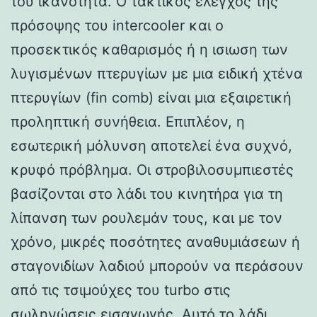
του ικανότητα. Ο τακτικός έλεγχος της
πρόσοψης του intercooler και ο
προσεκτικός καθαρισμός ή η ισιωση των
λυγισμένων πτερυγίων με μια ειδική χτένα
πτερυγίων (fin comb) είναι μια εξαιρετική
προληπτική συνήθεια. Επιπλέον, η
εσωτερική μόλυνση αποτελεί ένα συχνό,
κρυφό πρόβλημα. Οι στροβιλοσυμπιεστές
βασίζονται στο λάδι του κινητήρα για τη
λίπανση των ρουλεμάν τους, και με τον
χρόνο, μικρές ποσότητες αναθυμιάσεων ή
σταγονιδίων λαδιού μπορούν να περάσουν
από τις τσιμούχες του turbo στις
σωληνώσεις εισαγωγής. Αυτό το λάδι