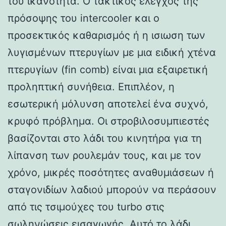
του ικανότητα. Ο τακτικός έλεγχος της
πρόσοψης του intercooler και ο
προσεκτικός καθαρισμός ή η ισιωση των
λυγισμένων πτερυγίων με μια ειδική χτένα
πτερυγίων (fin comb) είναι μια εξαιρετική
προληπτική συνήθεια. Επιπλέον, η
εσωτερική μόλυνση αποτελεί ένα συχνό,
κρυφό πρόβλημα. Οι στροβιλοσυμπιεστές
βασίζονται στο λάδι του κινητήρα για τη
λίπανση των ρουλεμάν τους, και με τον
χρόνο, μικρές ποσότητες αναθυμιάσεων ή
σταγονιδίων λαδιού μπορούν να περάσουν
από τις τσιμούχες του turbo στις
σωληνώσεις εισαγωγής. Αυτό το λάδι