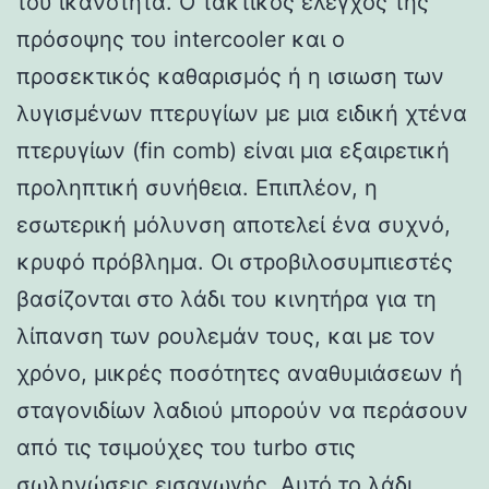
του ικανότητα. Ο τακτικός έλεγχος της
πρόσοψης του intercooler και ο
προσεκτικός καθαρισμός ή η ισιωση των
λυγισμένων πτερυγίων με μια ειδική χτένα
πτερυγίων (fin comb) είναι μια εξαιρετική
προληπτική συνήθεια. Επιπλέον, η
εσωτερική μόλυνση αποτελεί ένα συχνό,
κρυφό πρόβλημα. Οι στροβιλοσυμπιεστές
βασίζονται στο λάδι του κινητήρα για τη
λίπανση των ρουλεμάν τους, και με τον
χρόνο, μικρές ποσότητες αναθυμιάσεων ή
σταγονιδίων λαδιού μπορούν να περάσουν
από τις τσιμούχες του turbo στις
σωληνώσεις εισαγωγής. Αυτό το λάδι