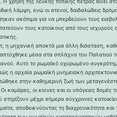
 Η χρήση της λευκής τοπικής πέτρας δίνει στα
αδική λάμψη, ενώ οι στενοί, δαιδαλώδεις δρόμο
τηκαν σκόπιμα για να μπερδεύουν τους εισβολ
τατεύουν τους κατοίκους από τους ισχυρούς 
ατικής.
ιτ, η μηχανική αποκτά μια άλλη διάσταση, καθ
απτύχθηκε μέσα στα σπλάχνα του Παλατιού τ
ιανού. Αυτό το ρωμαϊκό οχυρωμένο συγκρότη
 πώς η αρχαία ρωμαϊκή μνημειακή αρχιτεκτονι
ώθηκε στην καθημερινή ζωή των μεταγενέστ
Οι καμάρες, οι κίονες και οι υπόγειες δομές τ
ύ στηρίζουν μέχρι σήμερα σύγχρονες κατοικίε
ματα, αποδεικνύοντας τη διαχρονικότητα και 
κότητα των ρωμαϊκών κατασκευαστικών μεθόδ