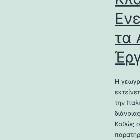
Ενε
τα 
Έρ
Η γεωγρ
εκτείνε
την Ιτα
διάνοια
Καθώς ο
παρατηρ