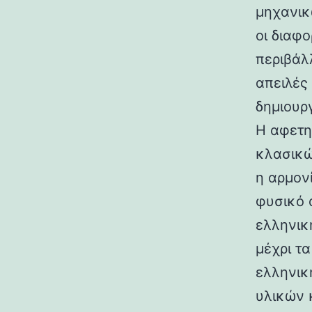
μηχανικ
οι διαφ
περιβάλ
απειλές
δημιουρ
Η αφετη
κλασικώ
η αρμον
φυσικό 
ελληνικ
μέχρι τ
ελληνικ
υλικών 