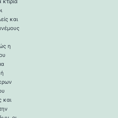
 κτίρια
ι
είς και
ανέμους
ώς η
ου
μα
κή
ερων
ου
ς και
την
ων, οι