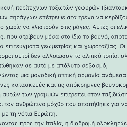
κευή περίτεχνων τοξωτών γεφυρών (βιαντούκ
δών σηράγγων επέτρεψε στα τρένα να κερδίζο
 χωρίς να γλιστρούν στις ράγες. Αυτές οι ελι
ς, που στρίβουν μέσα στο ίδιο το βουνό, αποτ
α επιτεύγματα γεωμετρίας και χωροταξίας. Οι
ρομοι αυτοί δεν αλλοίωσαν το αλπικό τοπίο, α
ώθηκαν σε αυτό με απόλυτο σεβασμό,
γώντας μια μοναδική οπτική αρμονία ανάμεσα 
νες κατασκευές και τις απόκρημνες βουνοκο
η αυτών των γραμμών επιτρέπει στον ταξιδιώτ
ει τον ανθρώπινο μόχθο που απαιτήθηκε για ν
 με τη νότια Ευρώπη.
νοντας προς την Ιταλία, η διαδρομή ολοκληρών