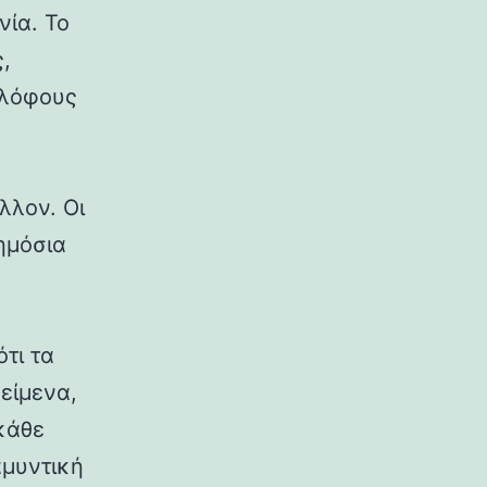
νία. Το
,
 λόφους
λλον. Οι
δημόσια
ότι τα
κείμενα,
κάθε
αμυντική