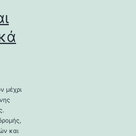
αι
ικά
ν μέχρι
ινης
ς.
δρομής,
ών και