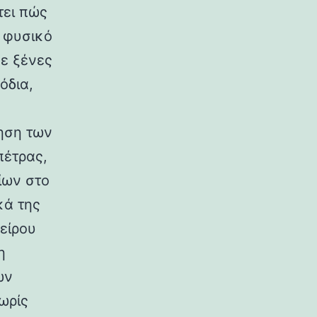
τει πώς
ο φυσικό
σε ξένες
όδια,
ηση των
πέτρας,
ίων στο
κά της
είρου
η
ων
ωρίς