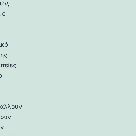
ρών,
 ο
ικό
της
ιτείες
ο
ιβάλλουν
χουν
ων