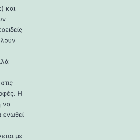
) και
υν
κοειδείς
ελούν
λλά
στις
ρφές. Η
η να
α ενωθεί
εται με