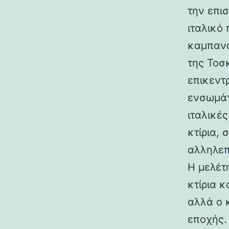
την επι
ιταλικό
καμπανα
της Τοσ
επικεντ
ενσωμάτ
ιταλικές
κτίρια,
αλληλεπ
Η μελέτη
κτίρια κ
αλλά ο 
εποχής.