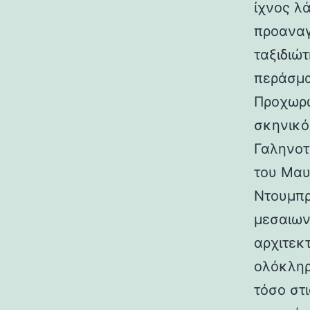
ίχνος λ
προαναγ
ταξιδιώτ
περάσμα
Προχωρώ
σκηνικό
Γαληνοτ
του Μαυ
Ντουμπρ
μεσαιων
αρχιτεκ
ολόκληρ
τόσο στι