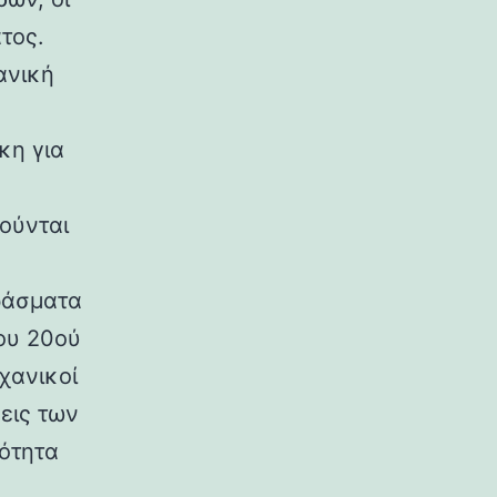
τος.
ανική
κη για
ούνται
ράσματα
ου 20ού
χανικοί
εις των
ρότητα