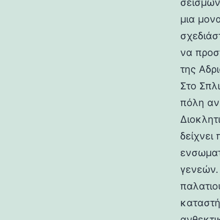
σεισμών.
μια μον
σχεδιάσ
να προσ
της Αδρι
Στο Σπλ
πόλη αν
Διοκλητ
δείχνει
ενσωματ
γενεών. 
παλατιο
καταστή
ανθεκτι