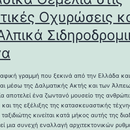
τικές Οχυρώσεις κ
Αλπικά Σιδηροδρομ
γα
αφική γραμμή που ξεκινά από την Ελλάδα και
ται μέσω της Δαλματικής Ακτής και των Άλπεω
λία αποτελεί ένα ζωντανό μουσείο της ανθρώπ
ς και της εξέλιξης της κατασκευαστικής τέχνη
 ταξιδιώτης κινείται κατά μήκος αυτής της δια
εί μια συνεχή εναλλαγή αρχιτεκτονικών ρυθμ