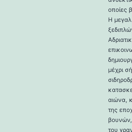
οποίες 
Η μεγαλ
ξεδιπλώ
Αδριατικ
επικοιν
δημιουρ
μέχρι σ
σιδηροδ
κατασκε
αιώνα, 
της επο
βουνών,
του γραν