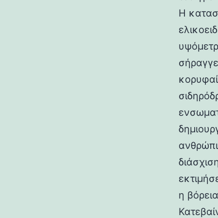
Η κατασ
ελικοει
υψόμετρο
σήραγγε
κορυφαί
σιδηρόδ
ενσωματ
δημιουρ
ανθρώπι
διάσχισ
εκτιμήσ
η βόρεια
Κατεβαί