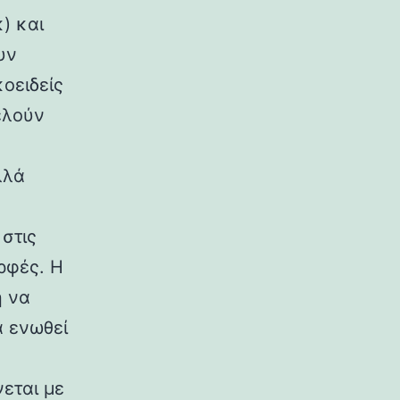
) και
υν
κοειδείς
ελούν
λλά
στις
ρφές. Η
η να
α ενωθεί
εται με