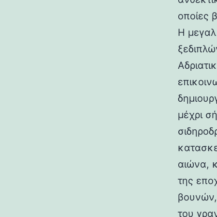
οποίες 
Η μεγαλ
ξεδιπλώ
Αδριατικ
επικοιν
δημιουρ
μέχρι σ
σιδηροδ
κατασκε
αιώνα, 
της επο
βουνών,
του γραν