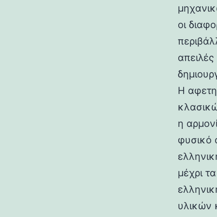
μηχανικ
οι διαφ
περιβάλ
απειλές
δημιουρ
Η αφετη
κλασικώ
η αρμον
φυσικό 
ελληνικ
μέχρι τ
ελληνικ
υλικών 