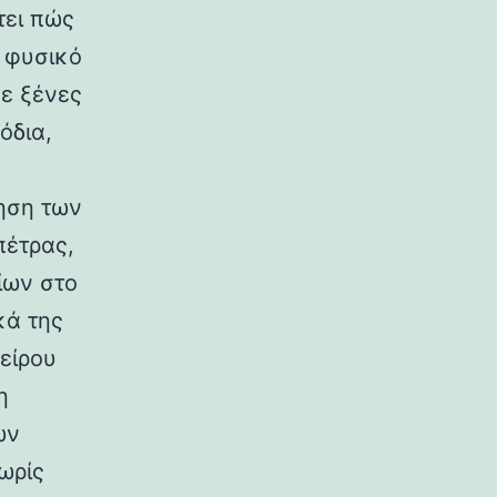
τει πώς
ο φυσικό
σε ξένες
όδια,
ηση των
πέτρας,
ίων στο
κά της
είρου
η
ων
ωρίς