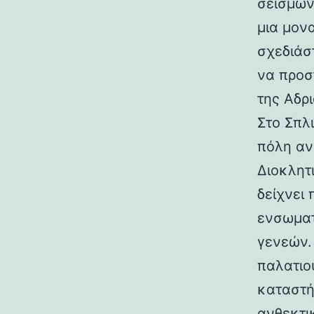
σεισμών.
μια μον
σχεδιάσ
να προσ
της Αδρι
Στο Σπλ
πόλη αν
Διοκλητ
δείχνει
ενσωματ
γενεών. 
παλατιο
καταστή
ανθεκτι