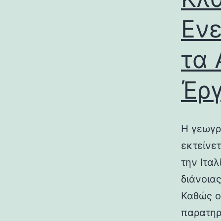
Ενε
τα 
Έρ
Η γεωγρ
εκτείνε
την Ιτα
διάνοια
Καθώς ο
παρατηρ