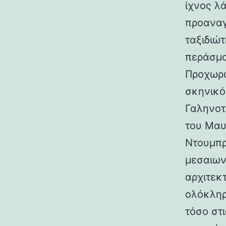
ίχνος λ
προαναγ
ταξιδιώτ
περάσμα
Προχωρώ
σκηνικό
Γαληνοτ
του Μαυ
Ντουμπρ
μεσαιων
αρχιτεκ
ολόκληρ
τόσο στι