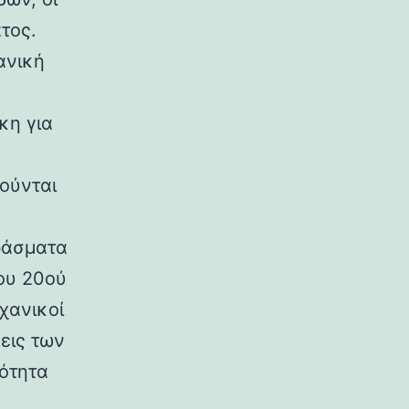
τος.
ανική
κη για
ούνται
ράσματα
ου 20ού
χανικοί
εις των
ρότητα