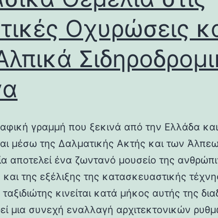
τικές Οχυρώσεις κ
Αλπικά Σιδηροδρομ
γα
αφική γραμμή που ξεκινά από την Ελλάδα και
ται μέσω της Δαλματικής Ακτής και των Άλπεω
λία αποτελεί ένα ζωντανό μουσείο της ανθρώπ
ς και της εξέλιξης της κατασκευαστικής τέχνη
 ταξιδιώτης κινείται κατά μήκος αυτής της δια
εί μια συνεχή εναλλαγή αρχιτεκτονικών ρυθμ