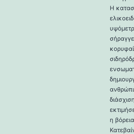
Η κατασ
ελικοει
υψόμετρο
σήραγγε
κορυφαί
σιδηρόδ
ενσωματ
δημιουρ
ανθρώπι
διάσχισ
εκτιμήσ
η βόρεια
Κατεβαί