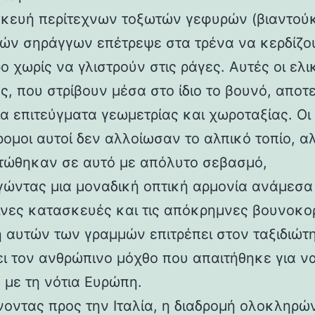
κευή περίτεχνων τοξωτών γεφυρών (βιαντούκ
δών σηράγγων επέτρεψε στα τρένα να κερδίζο
 χωρίς να γλιστρούν στις ράγες. Αυτές οι ελι
ς, που στρίβουν μέσα στο ίδιο το βουνό, αποτ
α επιτεύγματα γεωμετρίας και χωροταξίας. Οι
ρομοι αυτοί δεν αλλοίωσαν το αλπικό τοπίο, α
ώθηκαν σε αυτό με απόλυτο σεβασμό,
γώντας μια μοναδική οπτική αρμονία ανάμεσα 
νες κατασκευές και τις απόκρημνες βουνοκο
η αυτών των γραμμών επιτρέπει στον ταξιδιώτ
ει τον ανθρώπινο μόχθο που απαιτήθηκε για ν
 με τη νότια Ευρώπη.
νοντας προς την Ιταλία, η διαδρομή ολοκληρών