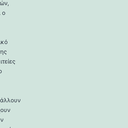
ρών,
 ο
ικό
της
ιτείες
ο
ιβάλλουν
χουν
ων