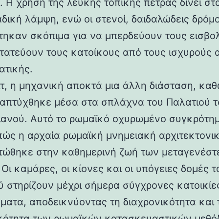
 Η χρήση της λευκής τοπικής πέτρας δίνει στα
αδική λάμψη, ενώ οι στενοί, δαιδαλώδεις δρόμο
τηκαν σκόπιμα για να μπερδεύουν τους εισβολ
τατεύουν τους κατοίκους από τους ισχυρούς 
ατικής.
ιτ, η μηχανική αποκτά μια άλλη διάσταση, καθ
απτύχθηκε μέσα στα σπλάχνα του Παλατιού τ
ιανού. Αυτό το ρωμαϊκό οχυρωμένο συγκρότη
 πώς η αρχαία ρωμαϊκή μνημειακή αρχιτεκτονι
ώθηκε στην καθημερινή ζωή των μεταγενέστ
Οι καμάρες, οι κίονες και οι υπόγειες δομές τ
ύ στηρίζουν μέχρι σήμερα σύγχρονες κατοικίε
ματα, αποδεικνύοντας τη διαχρονικότητα και 
κότητα των ρωμαϊκών κατασκευαστικών μεθόδ