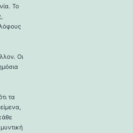
νία. Το
,
 λόφους
λλον. Οι
δημόσια
ότι τα
κείμενα,
κάθε
αμυντική