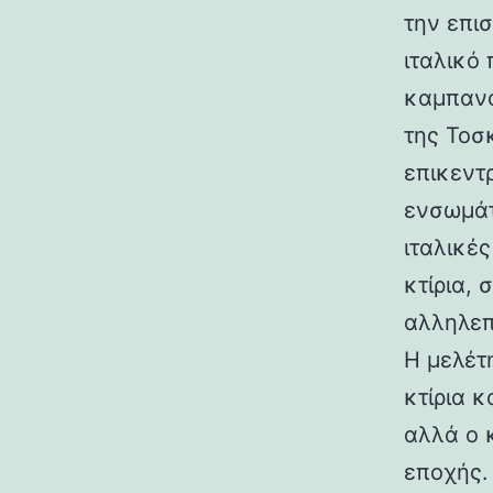
την επι
ιταλικό
καμπανα
της Τοσ
επικεντ
ενσωμάτ
ιταλικές
κτίρια,
αλληλεπ
Η μελέτη
κτίρια κ
αλλά ο 
εποχής.