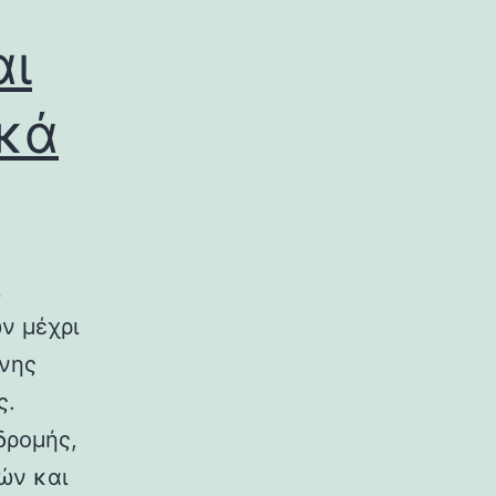
αι
ικά
ν μέχρι
ινης
ς.
δρομής,
ών και