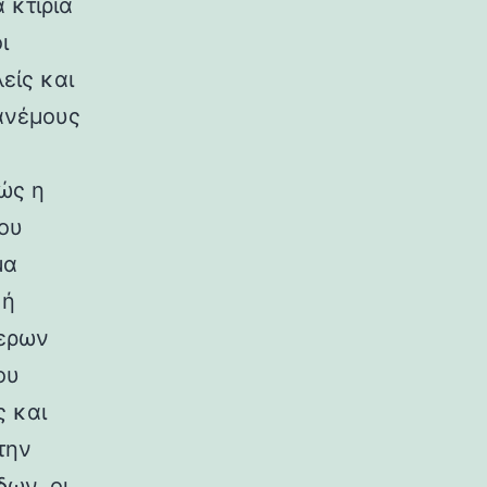
 κτίρια
ι
είς και
ανέμους
ώς η
ου
μα
κή
ερων
ου
ς και
την
ων, οι