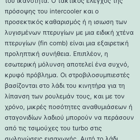
του ικανότητα. Ο τακτικός έλεγχος της
πρόσοψης του intercooler και ο
προσεκτικός καθαρισμός ή η ισιωση των
λυγισμένων πτερυγίων με μια ειδική χτένα
πτερυγίων (fin comb) είναι μια εξαιρετική
προληπτική συνήθεια. Επιπλέον, η
εσωτερική μόλυνση αποτελεί ένα συχνό,
κρυφό πρόβλημα. Οι στροβιλοσυμπιεστές
βασίζονται στο λάδι του κινητήρα για τη
λίπανση των ρουλεμάν τους, και με τον
χρόνο, μικρές ποσότητες αναθυμιάσεων ή
σταγονιδίων λαδιού μπορούν να περάσουν
από τις τσιμούχες του turbo στις
σωληνώσεις εισαγωγής. Αυτό το λάδι