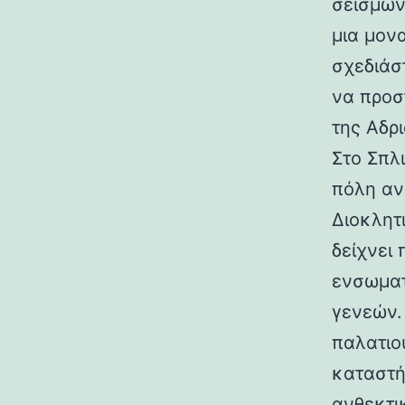
σεισμών.
μια μον
σχεδιάσ
να προσ
της Αδρι
Στο Σπλ
πόλη αν
Διοκλητ
δείχνει
ενσωματ
γενεών. 
παλατιο
καταστή
ανθεκτι