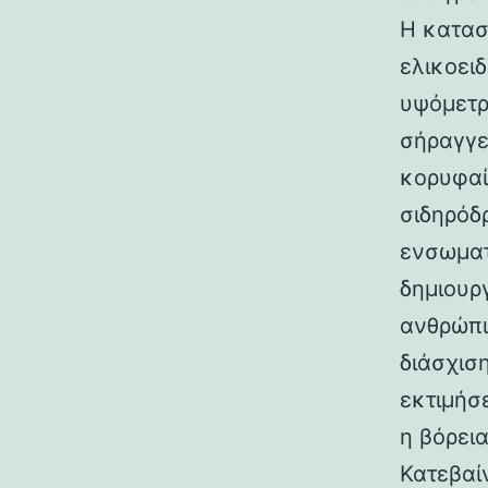
Η κατασ
ελικοει
υψόμετρο
σήραγγε
κορυφαί
σιδηρόδ
ενσωματ
δημιουρ
ανθρώπι
διάσχισ
εκτιμήσ
η βόρεια
Κατεβαί