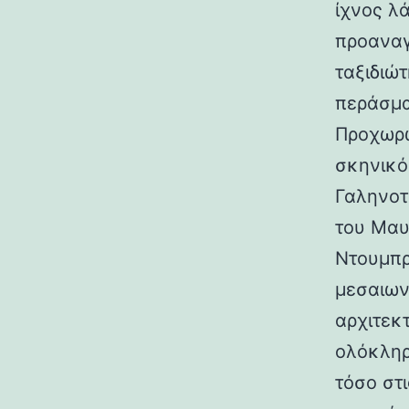
ίχνος λ
προαναγ
ταξιδιώτ
περάσμα
Προχωρώ
σκηνικό
Γαληνοτ
του Μαυ
Ντουμπρ
μεσαιων
αρχιτεκ
ολόκληρ
τόσο στι