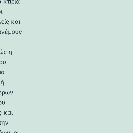
 κτίρια
ι
είς και
ανέμους
ώς η
ου
μα
κή
ερων
ου
ς και
την
ων, οι