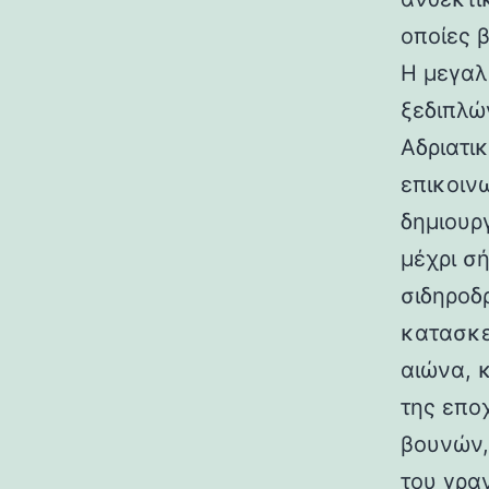
οποίες 
Η μεγαλ
ξεδιπλώ
Αδριατικ
επικοιν
δημιουρ
μέχρι σ
σιδηροδ
κατασκε
αιώνα, 
της επο
βουνών,
του γραν