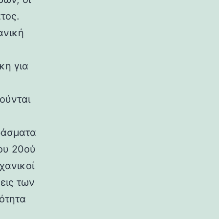
τος.
ανική
κη για
ούνται
ράσματα
ου 20ού
χανικοί
εις των
ρότητα