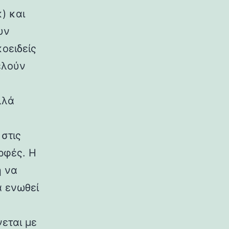
) και
υν
κοειδείς
ελούν
λλά
στις
ρφές. Η
η να
α ενωθεί
εται με