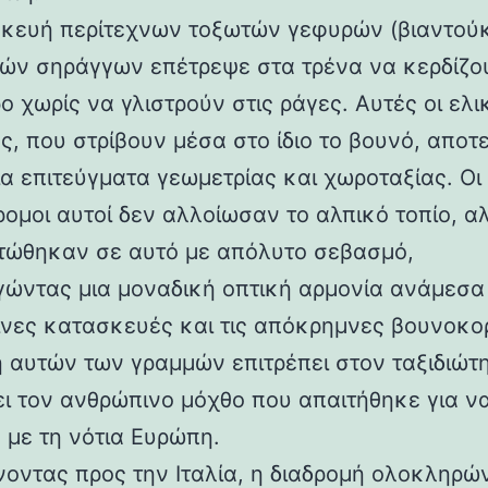
κευή περίτεχνων τοξωτών γεφυρών (βιαντούκ
δών σηράγγων επέτρεψε στα τρένα να κερδίζο
 χωρίς να γλιστρούν στις ράγες. Αυτές οι ελι
ς, που στρίβουν μέσα στο ίδιο το βουνό, αποτ
α επιτεύγματα γεωμετρίας και χωροταξίας. Οι
ρομοι αυτοί δεν αλλοίωσαν το αλπικό τοπίο, α
ώθηκαν σε αυτό με απόλυτο σεβασμό,
γώντας μια μοναδική οπτική αρμονία ανάμεσα 
νες κατασκευές και τις απόκρημνες βουνοκο
η αυτών των γραμμών επιτρέπει στον ταξιδιώτ
ει τον ανθρώπινο μόχθο που απαιτήθηκε για ν
 με τη νότια Ευρώπη.
νοντας προς την Ιταλία, η διαδρομή ολοκληρών