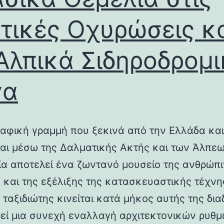
τικές Οχυρώσεις κ
Αλπικά Σιδηροδρομ
γα
αφική γραμμή που ξεκινά από την Ελλάδα και
ται μέσω της Δαλματικής Ακτής και των Άλπεω
λία αποτελεί ένα ζωντανό μουσείο της ανθρώπ
ς και της εξέλιξης της κατασκευαστικής τέχνη
 ταξιδιώτης κινείται κατά μήκος αυτής της δια
εί μια συνεχή εναλλαγή αρχιτεκτονικών ρυθμ