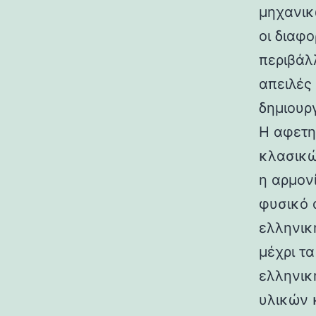
μηχανικ
οι διαφ
περιβάλ
απειλές
δημιουρ
Η αφετη
κλασικώ
η αρμον
φυσικό 
ελληνικ
μέχρι τ
ελληνικ
υλικών 