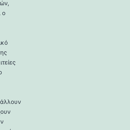
ρών,
 ο
ικό
της
ιτείες
ο
ιβάλλουν
χουν
ων