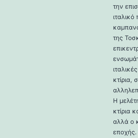
την επι
ιταλικό
καμπανα
της Τοσ
επικεντ
ενσωμάτ
ιταλικές
κτίρια,
αλληλεπ
Η μελέτη
κτίρια κ
αλλά ο 
εποχής.