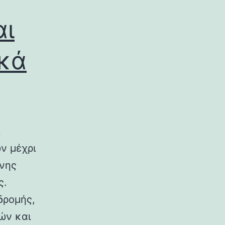
αι
ικά
ν μέχρι
ινης
ς.
δρομής,
ών και