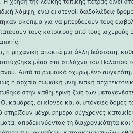
 Η χρήση της λευκής τοπικής πέτρας δίνει στα
αδική λάμψη, ενώ οι στενοί, δαιδαλώδεις δρόμο
τηκαν σκόπιμα για να μπερδεύουν τους εισβολ
τατεύουν τους κατοίκους από τους ισχυρούς 
ατικής.
ιτ, η μηχανική αποκτά μια άλλη διάσταση, καθ
απτύχθηκε μέσα στα σπλάχνα του Παλατιού τ
ιανού. Αυτό το ρωμαϊκό οχυρωμένο συγκρότη
 πώς η αρχαία ρωμαϊκή μνημειακή αρχιτεκτονι
ώθηκε στην καθημερινή ζωή των μεταγενέστ
Οι καμάρες, οι κίονες και οι υπόγειες δομές τ
ύ στηρίζουν μέχρι σήμερα σύγχρονες κατοικίε
ματα, αποδεικνύοντας τη διαχρονικότητα και 
κότητα των ρωμαϊκών κατασκευαστικών μεθόδ