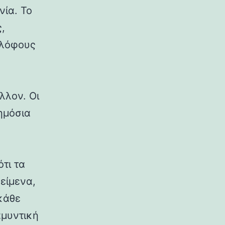
νία. Το
,
 λόφους
λλον. Οι
δημόσια
ότι τα
κείμενα,
κάθε
αμυντική