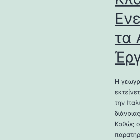
Ενε
τα 
Έρ
Η γεωγρ
εκτείνε
την Ιτα
διάνοια
Καθώς ο
παρατηρ