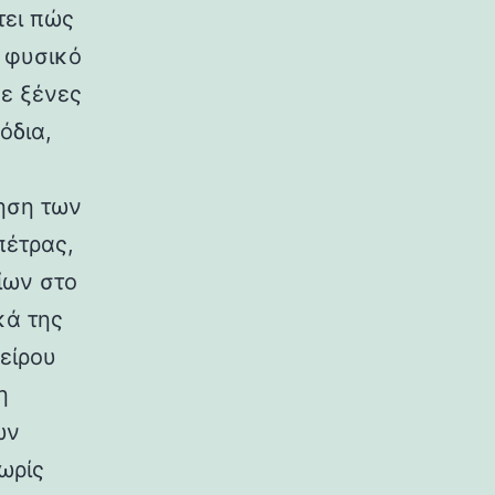
τει πώς
ο φυσικό
σε ξένες
όδια,
ηση των
πέτρας,
ίων στο
κά της
είρου
η
ων
ωρίς