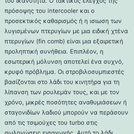
του ικανότητα. Ο τακτικός έλεγχος της
πρόσοψης του intercooler και ο
προσεκτικός καθαρισμός ή η ισιωση των
λυγισμένων πτερυγίων με μια ειδική χτένα
πτερυγίων (fin comb) είναι μια εξαιρετική
προληπτική συνήθεια. Επιπλέον, η
εσωτερική μόλυνση αποτελεί ένα συχνό,
κρυφό πρόβλημα. Οι στροβιλοσυμπιεστές
βασίζονται στο λάδι του κινητήρα για τη
λίπανση των ρουλεμάν τους, και με τον
χρόνο, μικρές ποσότητες αναθυμιάσεων ή
σταγονιδίων λαδιού μπορούν να περάσουν
από τις τσιμούχες του turbo στις
σωληνώσεις εισαγωγής. Αυτό το λάδι