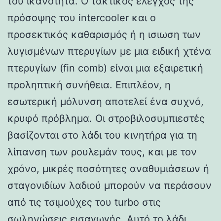
του ικανότητα. Ο τακτικός έλεγχος της
πρόσοψης του intercooler και ο
προσεκτικός καθαρισμός ή η ισιωση των
λυγισμένων πτερυγίων με μια ειδική χτένα
πτερυγίων (fin comb) είναι μια εξαιρετική
προληπτική συνήθεια. Επιπλέον, η
εσωτερική μόλυνση αποτελεί ένα συχνό,
κρυφό πρόβλημα. Οι στροβιλοσυμπιεστές
βασίζονται στο λάδι του κινητήρα για τη
λίπανση των ρουλεμάν τους, και με τον
χρόνο, μικρές ποσότητες αναθυμιάσεων ή
σταγονιδίων λαδιού μπορούν να περάσουν
από τις τσιμούχες του turbo στις
σωληνώσεις εισαγωγής. Αυτό το λάδι