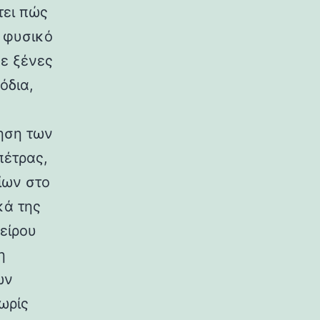
τει πώς
ο φυσικό
σε ξένες
όδια,
ηση των
πέτρας,
ίων στο
κά της
είρου
η
ων
ωρίς