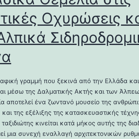
τικές Οχυρώσεις κ
Αλπικά Σιδηροδρομ
γα
αφική γραμμή που ξεκινά από την Ελλάδα και
ται μέσω της Δαλματικής Ακτής και των Άλπεω
λία αποτελεί ένα ζωντανό μουσείο της ανθρώπ
ς και της εξέλιξης της κατασκευαστικής τέχνη
 ταξιδιώτης κινείται κατά μήκος αυτής της δια
εί μια συνεχή εναλλαγή αρχιτεκτονικών ρυθμ