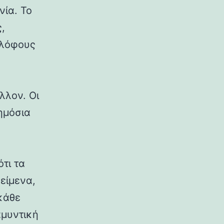
νία. Το
,
 λόφους
λλον. Οι
δημόσια
ότι τα
κείμενα,
κάθε
αμυντική