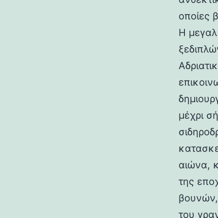
οποίες 
Η μεγαλ
ξεδιπλώ
Αδριατικ
επικοιν
δημιουρ
μέχρι σ
σιδηροδ
κατασκε
αιώνα, 
της επο
βουνών,
του γραν