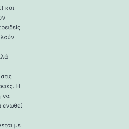
) και
υν
κοειδείς
ελούν
λλά
στις
ρφές. Η
η να
α ενωθεί
εται με