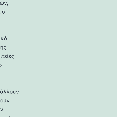
ρών,
 ο
ικό
της
ιτείες
ο
ιβάλλουν
χουν
ων