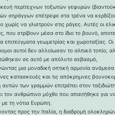
κευή περίτεχνων τοξωτών γεφυρών (βιαντούκ
δών σηράγγων επέτρεψε στα τρένα να κερδίζο
 χωρίς να γλιστρούν στις ράγες. Αυτές οι ελι
ς, που στρίβουν μέσα στο ίδιο το βουνό, αποτ
α επιτεύγματα γεωμετρίας και χωροταξίας. Οι
ρομοι αυτοί δεν αλλοίωσαν το αλπικό τοπίο, α
ώθηκαν σε αυτό με απόλυτο σεβασμό,
γώντας μια μοναδική οπτική αρμονία ανάμεσα 
νες κατασκευές και τις απόκρημνες βουνοκο
η αυτών των γραμμών επιτρέπει στον ταξιδιώτ
ει τον ανθρώπινο μόχθο που απαιτήθηκε για ν
 με τη νότια Ευρώπη.
νοντας προς την Ιταλία, η διαδρομή ολοκληρών