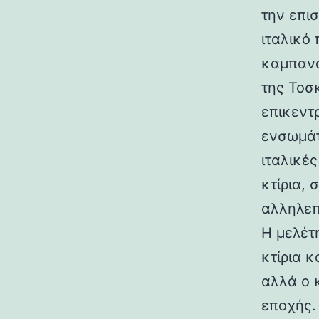
την επι
ιταλικό
καμπανα
της Τοσ
επικεντ
ενσωμάτ
ιταλικές
κτίρια,
αλληλεπ
Η μελέτη
κτίρια κ
αλλά ο 
εποχής.