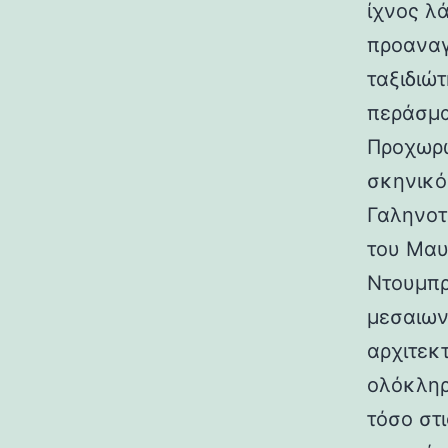
ίχνος λ
προαναγ
ταξιδιώτ
περάσμα
Προχωρώ
σκηνικό
Γαληνοτ
του Μαυ
Ντουμπρ
μεσαιων
αρχιτεκ
ολόκληρ
τόσο στι