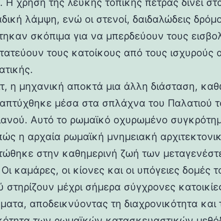
 Η χρήση της λευκής τοπικής πέτρας δίνει στα
αδική λάμψη, ενώ οι στενοί, δαιδαλώδεις δρόμο
τηκαν σκόπιμα για να μπερδεύουν τους εισβολ
τατεύουν τους κατοίκους από τους ισχυρούς 
ατικής.
ιτ, η μηχανική αποκτά μια άλλη διάσταση, καθ
απτύχθηκε μέσα στα σπλάχνα του Παλατιού τ
ιανού. Αυτό το ρωμαϊκό οχυρωμένο συγκρότη
 πώς η αρχαία ρωμαϊκή μνημειακή αρχιτεκτονι
ώθηκε στην καθημερινή ζωή των μεταγενέστ
Οι καμάρες, οι κίονες και οι υπόγειες δομές τ
ύ στηρίζουν μέχρι σήμερα σύγχρονες κατοικίε
ματα, αποδεικνύοντας τη διαχρονικότητα και 
κότητα των ρωμαϊκών κατασκευαστικών μεθόδ