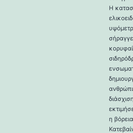
Η κατασ
ελικοει
υψόμετρο
σήραγγε
κορυφαί
σιδηρόδ
ενσωματ
δημιουρ
ανθρώπι
διάσχισ
εκτιμήσ
η βόρεια
Κατεβαί