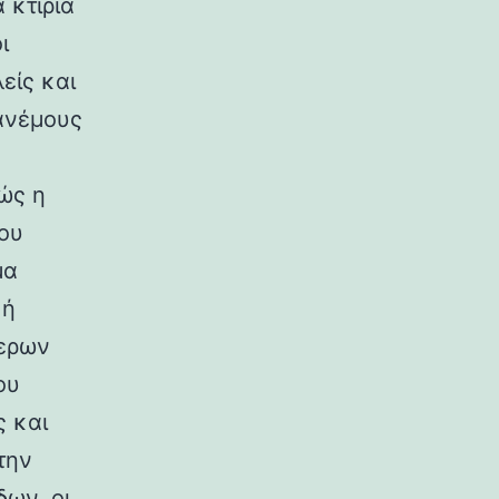
 κτίρια
ι
είς και
ανέμους
ώς η
ου
μα
κή
ερων
ου
ς και
την
ων, οι