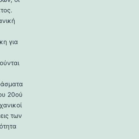
τος.
ανική
κη για
ούνται
ράσματα
ου 20ού
χανικοί
εις των
ρότητα