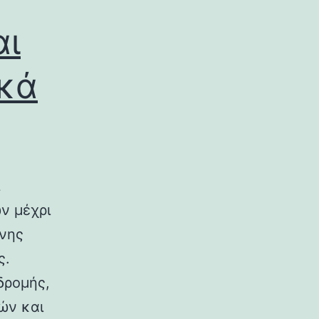
αι
ικά
ν μέχρι
ινης
ς.
δρομής,
ών και