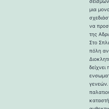
σεισμών.
μια μον
σχεδιάσ
να προσ
της Αδρι
Στο Σπλ
πόλη αν
Διοκλητ
δείχνει
ενσωματ
γενεών. 
παλατιο
καταστή
ανθεκτι