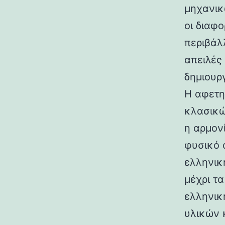
μηχανικ
οι διαφ
περιβάλ
απειλές
δημιουρ
Η αφετη
κλασικώ
η αρμον
φυσικό 
ελληνικ
μέχρι τ
ελληνικ
υλικών 