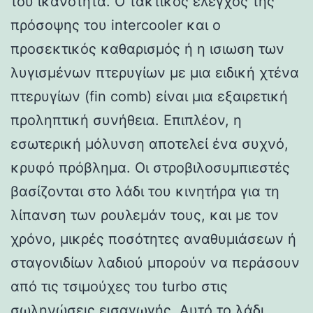
του ικανότητα. Ο τακτικός έλεγχος της
πρόσοψης του intercooler και ο
προσεκτικός καθαρισμός ή η ισιωση των
λυγισμένων πτερυγίων με μια ειδική χτένα
πτερυγίων (fin comb) είναι μια εξαιρετική
προληπτική συνήθεια. Επιπλέον, η
εσωτερική μόλυνση αποτελεί ένα συχνό,
κρυφό πρόβλημα. Οι στροβιλοσυμπιεστές
βασίζονται στο λάδι του κινητήρα για τη
λίπανση των ρουλεμάν τους, και με τον
χρόνο, μικρές ποσότητες αναθυμιάσεων ή
σταγονιδίων λαδιού μπορούν να περάσουν
από τις τσιμούχες του turbo στις
σωληνώσεις εισαγωγής. Αυτό το λάδι