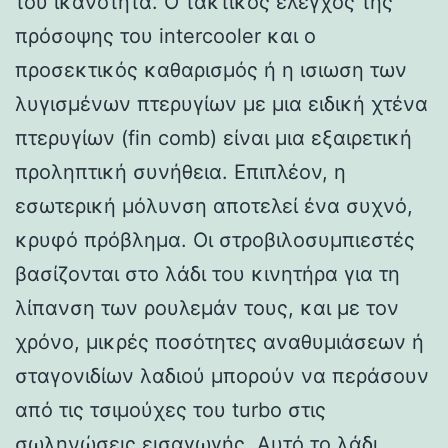
του ικανότητα. Ο τακτικός έλεγχος της
πρόσοψης του intercooler και ο
προσεκτικός καθαρισμός ή η ισιωση των
λυγισμένων πτερυγίων με μια ειδική χτένα
πτερυγίων (fin comb) είναι μια εξαιρετική
προληπτική συνήθεια. Επιπλέον, η
εσωτερική μόλυνση αποτελεί ένα συχνό,
κρυφό πρόβλημα. Οι στροβιλοσυμπιεστές
βασίζονται στο λάδι του κινητήρα για τη
λίπανση των ρουλεμάν τους, και με τον
χρόνο, μικρές ποσότητες αναθυμιάσεων ή
σταγονιδίων λαδιού μπορούν να περάσουν
από τις τσιμούχες του turbo στις
σωληνώσεις εισαγωγής. Αυτό το λάδι