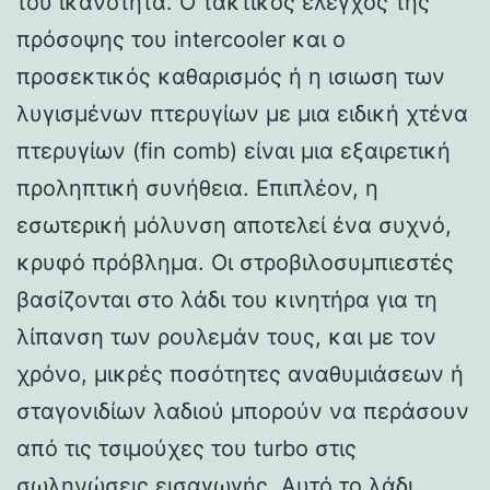
του ικανότητα. Ο τακτικός έλεγχος της
πρόσοψης του intercooler και ο
προσεκτικός καθαρισμός ή η ισιωση των
λυγισμένων πτερυγίων με μια ειδική χτένα
πτερυγίων (fin comb) είναι μια εξαιρετική
προληπτική συνήθεια. Επιπλέον, η
εσωτερική μόλυνση αποτελεί ένα συχνό,
κρυφό πρόβλημα. Οι στροβιλοσυμπιεστές
βασίζονται στο λάδι του κινητήρα για τη
λίπανση των ρουλεμάν τους, και με τον
χρόνο, μικρές ποσότητες αναθυμιάσεων ή
σταγονιδίων λαδιού μπορούν να περάσουν
από τις τσιμούχες του turbo στις
σωληνώσεις εισαγωγής. Αυτό το λάδι