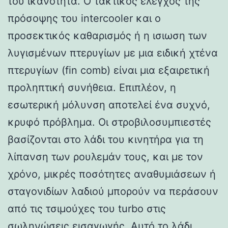
του ικανότητα. Ο τακτικός έλεγχος της
πρόσοψης του intercooler και ο
προσεκτικός καθαρισμός ή η ισιωση των
λυγισμένων πτερυγίων με μια ειδική χτένα
πτερυγίων (fin comb) είναι μια εξαιρετική
προληπτική συνήθεια. Επιπλέον, η
εσωτερική μόλυνση αποτελεί ένα συχνό,
κρυφό πρόβλημα. Οι στροβιλοσυμπιεστές
βασίζονται στο λάδι του κινητήρα για τη
λίπανση των ρουλεμάν τους, και με τον
χρόνο, μικρές ποσότητες αναθυμιάσεων ή
σταγονιδίων λαδιού μπορούν να περάσουν
από τις τσιμούχες του turbo στις
σωληνώσεις εισαγωγής. Αυτό το λάδι