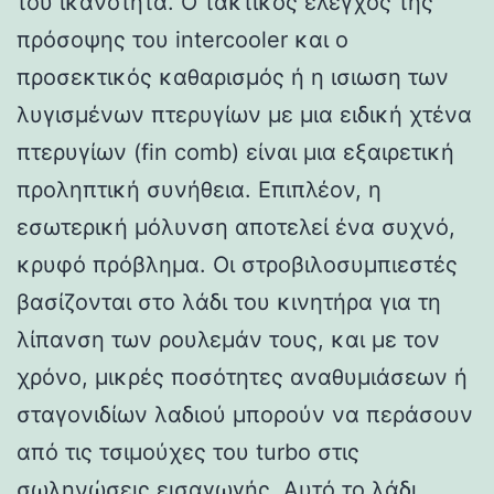
του ικανότητα. Ο τακτικός έλεγχος της
πρόσοψης του intercooler και ο
προσεκτικός καθαρισμός ή η ισιωση των
λυγισμένων πτερυγίων με μια ειδική χτένα
πτερυγίων (fin comb) είναι μια εξαιρετική
προληπτική συνήθεια. Επιπλέον, η
εσωτερική μόλυνση αποτελεί ένα συχνό,
κρυφό πρόβλημα. Οι στροβιλοσυμπιεστές
βασίζονται στο λάδι του κινητήρα για τη
λίπανση των ρουλεμάν τους, και με τον
χρόνο, μικρές ποσότητες αναθυμιάσεων ή
σταγονιδίων λαδιού μπορούν να περάσουν
από τις τσιμούχες του turbo στις
σωληνώσεις εισαγωγής. Αυτό το λάδι