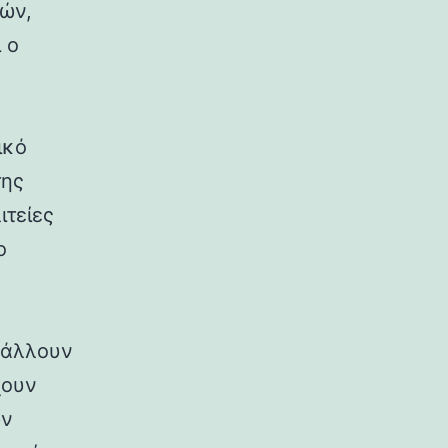
ρών,
 ο
ικό
της
ιτείες
ο
ιβάλλουν
χουν
ων