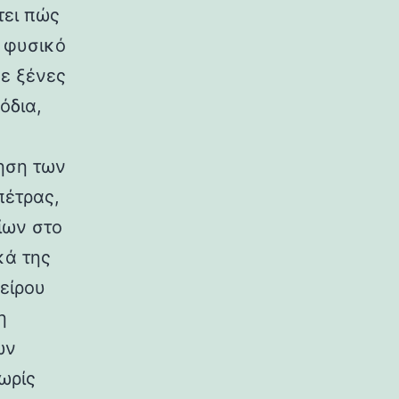
τει πώς
ο φυσικό
σε ξένες
όδια,
ηση των
πέτρας,
ίων στο
κά της
είρου
η
ων
ωρίς