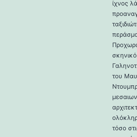
ίχνος λ
προαναγ
ταξιδιώτ
περάσμα
Προχωρώ
σκηνικό
Γαληνοτ
του Μαυ
Ντουμπρ
μεσαιων
αρχιτεκ
ολόκληρ
τόσο στι