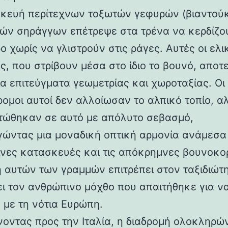
κευή περίτεχνων τοξωτών γεφυρών (βιαντούκ
δών σηράγγων επέτρεψε στα τρένα να κερδίζο
 χωρίς να γλιστρούν στις ράγες. Αυτές οι ελι
ς, που στρίβουν μέσα στο ίδιο το βουνό, αποτ
α επιτεύγματα γεωμετρίας και χωροταξίας. Οι
ρομοι αυτοί δεν αλλοίωσαν το αλπικό τοπίο, α
ώθηκαν σε αυτό με απόλυτο σεβασμό,
γώντας μια μοναδική οπτική αρμονία ανάμεσα 
νες κατασκευές και τις απόκρημνες βουνοκο
η αυτών των γραμμών επιτρέπει στον ταξιδιώτ
ει τον ανθρώπινο μόχθο που απαιτήθηκε για ν
 με τη νότια Ευρώπη.
νοντας προς την Ιταλία, η διαδρομή ολοκληρών