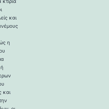
 κτίρια
ι
είς και
ανέμους
ώς η
ου
μα
κή
ερων
ου
ς και
την
ων, οι