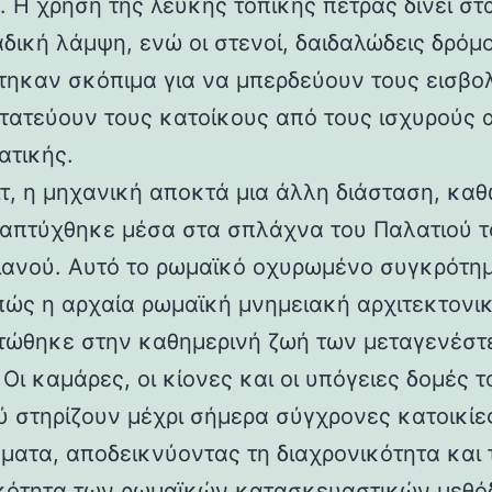
 Η χρήση της λευκής τοπικής πέτρας δίνει στα
αδική λάμψη, ενώ οι στενοί, δαιδαλώδεις δρόμο
τηκαν σκόπιμα για να μπερδεύουν τους εισβολ
τατεύουν τους κατοίκους από τους ισχυρούς 
ατικής.
ιτ, η μηχανική αποκτά μια άλλη διάσταση, καθ
απτύχθηκε μέσα στα σπλάχνα του Παλατιού τ
ιανού. Αυτό το ρωμαϊκό οχυρωμένο συγκρότη
 πώς η αρχαία ρωμαϊκή μνημειακή αρχιτεκτονι
ώθηκε στην καθημερινή ζωή των μεταγενέστ
Οι καμάρες, οι κίονες και οι υπόγειες δομές τ
ύ στηρίζουν μέχρι σήμερα σύγχρονες κατοικίε
ματα, αποδεικνύοντας τη διαχρονικότητα και 
κότητα των ρωμαϊκών κατασκευαστικών μεθόδ