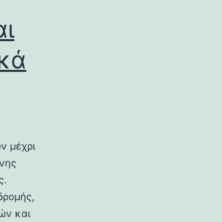
αι
ικά
ν μέχρι
ινης
ς.
δρομής,
ών και