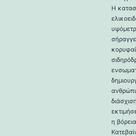
Η κατασ
ελικοει
υψόμετρο
σήραγγε
κορυφαί
σιδηρόδ
ενσωματ
δημιουρ
ανθρώπι
διάσχισ
εκτιμήσ
η βόρεια
Κατεβαί