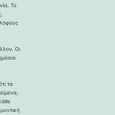
νία. Το
,
 λόφους
λλον. Οι
δημόσια
ότι τα
κείμενα,
κάθε
αμυντική