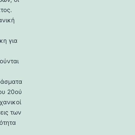
τος.
ανική
κη για
ούνται
ράσματα
ου 20ού
χανικοί
εις των
ρότητα