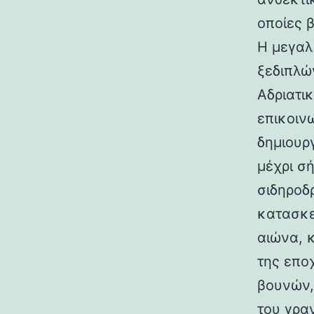
οποίες 
Η μεγαλ
ξεδιπλώ
Αδριατικ
επικοιν
δημιουρ
μέχρι σ
σιδηροδ
κατασκε
αιώνα, 
της επο
βουνών,
του γραν