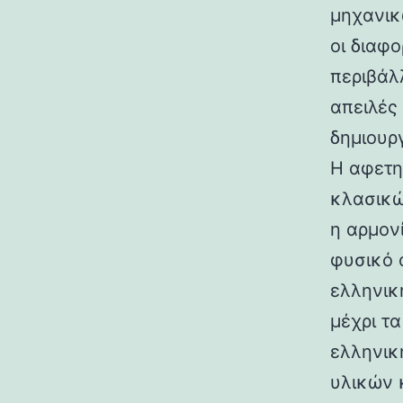
μηχανικ
οι διαφ
περιβάλ
απειλές
δημιουρ
Η αφετη
κλασικώ
η αρμον
φυσικό 
ελληνικ
μέχρι τ
ελληνικ
υλικών 