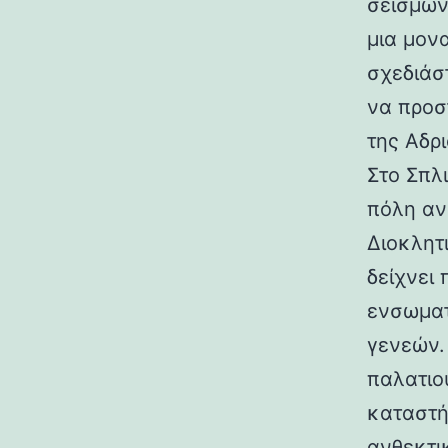
σεισμών.
μια μον
σχεδιάσ
να προσ
της Αδρι
Στο Σπλ
πόλη αν
Διοκλητ
δείχνει
ενσωματ
γενεών. 
παλατιο
καταστή
ανθεκτι