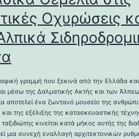
τικές Οχυρώσεις κ
Αλπικά Σιδηροδρομ
γα
αφική γραμμή που ξεκινά από την Ελλάδα και
ται μέσω της Δαλματικής Ακτής και των Άλπεω
λία αποτελεί ένα ζωντανό μουσείο της ανθρώπ
ς και της εξέλιξης της κατασκευαστικής τέχνη
 ταξιδιώτης κινείται κατά μήκος αυτής της δια
εί μια συνεχή εναλλαγή αρχιτεκτονικών ρυθμ