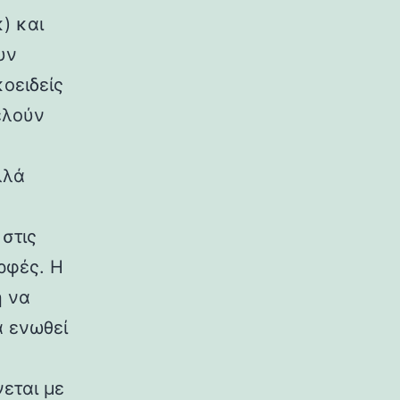
) και
υν
κοειδείς
ελούν
λλά
στις
ρφές. Η
η να
α ενωθεί
εται με