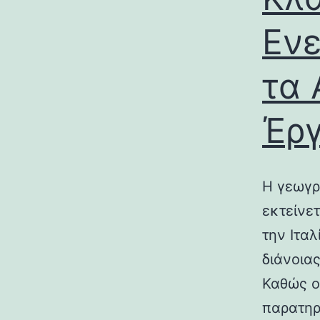
Ενε
τα 
Έρ
Η γεωγρ
εκτείνε
την Ιτα
διάνοια
Καθώς ο
παρατηρ