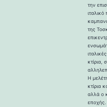
την επι
ιταλικό
καμπανα
της Τοσ
επικεντ
ενσωμάτ
ιταλικές
κτίρια,
αλληλεπ
Η μελέτη
κτίρια κ
αλλά ο 
εποχής.