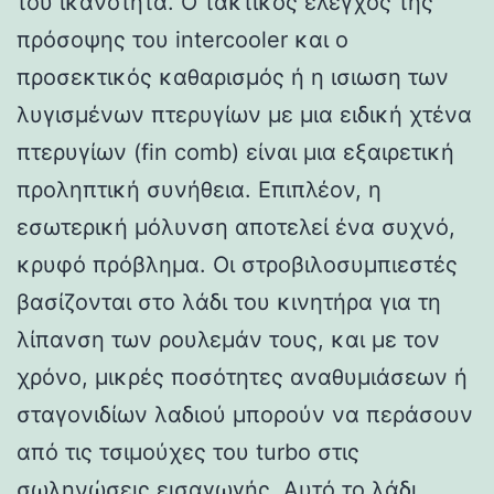
του ικανότητα. Ο τακτικός έλεγχος της
πρόσοψης του intercooler και ο
προσεκτικός καθαρισμός ή η ισιωση των
λυγισμένων πτερυγίων με μια ειδική χτένα
πτερυγίων (fin comb) είναι μια εξαιρετική
προληπτική συνήθεια. Επιπλέον, η
εσωτερική μόλυνση αποτελεί ένα συχνό,
κρυφό πρόβλημα. Οι στροβιλοσυμπιεστές
βασίζονται στο λάδι του κινητήρα για τη
λίπανση των ρουλεμάν τους, και με τον
χρόνο, μικρές ποσότητες αναθυμιάσεων ή
σταγονιδίων λαδιού μπορούν να περάσουν
από τις τσιμούχες του turbo στις
σωληνώσεις εισαγωγής. Αυτό το λάδι