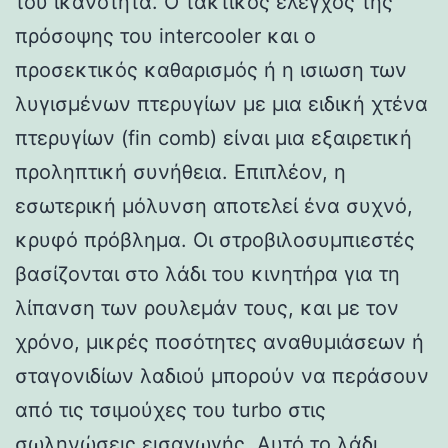
του ικανότητα. Ο τακτικός έλεγχος της
πρόσοψης του intercooler και ο
προσεκτικός καθαρισμός ή η ισιωση των
λυγισμένων πτερυγίων με μια ειδική χτένα
πτερυγίων (fin comb) είναι μια εξαιρετική
προληπτική συνήθεια. Επιπλέον, η
εσωτερική μόλυνση αποτελεί ένα συχνό,
κρυφό πρόβλημα. Οι στροβιλοσυμπιεστές
βασίζονται στο λάδι του κινητήρα για τη
λίπανση των ρουλεμάν τους, και με τον
χρόνο, μικρές ποσότητες αναθυμιάσεων ή
σταγονιδίων λαδιού μπορούν να περάσουν
από τις τσιμούχες του turbo στις
σωληνώσεις εισαγωγής. Αυτό το λάδι