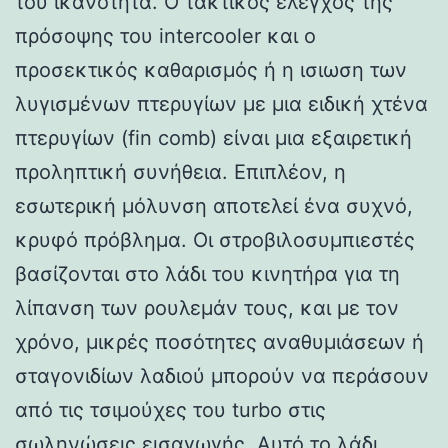
του ικανότητα. Ο τακτικός έλεγχος της
πρόσοψης του intercooler και ο
προσεκτικός καθαρισμός ή η ισιωση των
λυγισμένων πτερυγίων με μια ειδική χτένα
πτερυγίων (fin comb) είναι μια εξαιρετική
προληπτική συνήθεια. Επιπλέον, η
εσωτερική μόλυνση αποτελεί ένα συχνό,
κρυφό πρόβλημα. Οι στροβιλοσυμπιεστές
βασίζονται στο λάδι του κινητήρα για τη
λίπανση των ρουλεμάν τους, και με τον
χρόνο, μικρές ποσότητες αναθυμιάσεων ή
σταγονιδίων λαδιού μπορούν να περάσουν
από τις τσιμούχες του turbo στις
σωληνώσεις εισαγωγής. Αυτό το λάδι