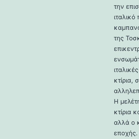
την επι
ιταλικό
καμπανα
της Τοσ
επικεντ
ενσωμάτ
ιταλικές
κτίρια,
αλληλεπ
Η μελέτη
κτίρια κ
αλλά ο 
εποχής.