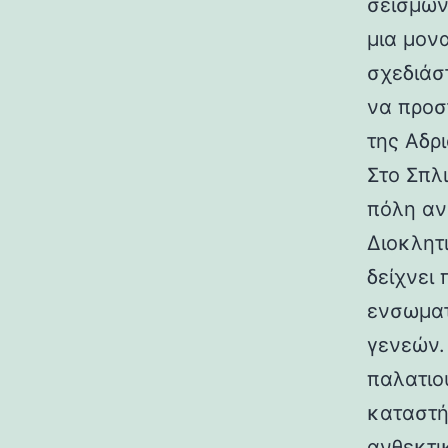
σεισμών.
μια μον
σχεδιάσ
να προσ
της Αδρι
Στο Σπλ
πόλη αν
Διοκλητ
δείχνει
ενσωματ
γενεών. 
παλατιο
καταστή
ανθεκτι