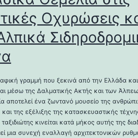
τικές Οχυρώσεις κ
Αλπικά Σιδηροδρομ
γα
αφική γραμμή που ξεκινά από την Ελλάδα και
ται μέσω της Δαλματικής Ακτής και των Άλπεω
λία αποτελεί ένα ζωντανό μουσείο της ανθρώπ
ς και της εξέλιξης της κατασκευαστικής τέχνη
 ταξιδιώτης κινείται κατά μήκος αυτής της δια
εί μια συνεχή εναλλαγή αρχιτεκτονικών ρυθμ