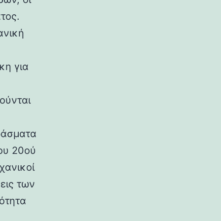
τος.
ανική
κη για
ούνται
ράσματα
ου 20ού
χανικοί
εις των
ρότητα