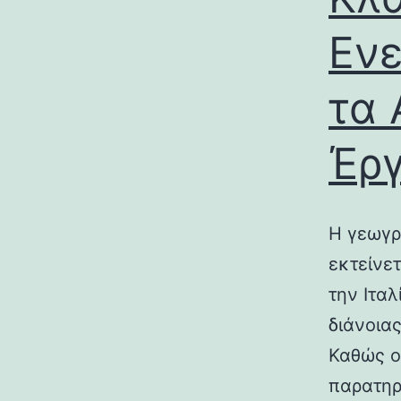
Ενε
τα 
Έρ
Η γεωγρ
εκτείνε
την Ιτα
διάνοια
Καθώς ο
παρατηρ