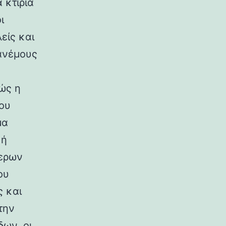
 κτίρια
ι
είς και
ανέμους
ώς η
ου
μα
κή
ερων
ου
ς και
την
ων, οι