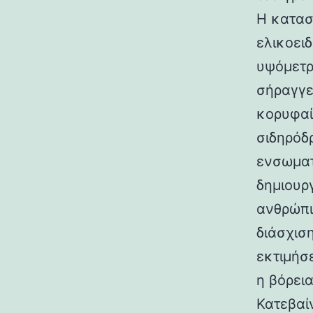
Η κατασ
ελικοει
υψόμετρο
σήραγγε
κορυφαί
σιδηρόδ
ενσωματ
δημιουρ
ανθρώπι
διάσχισ
εκτιμήσ
η βόρεια
Κατεβαί