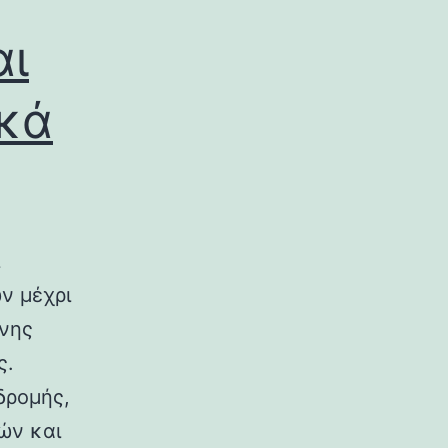
αι
ικά
ν μέχρι
ινης
ς.
δρομής,
ών και