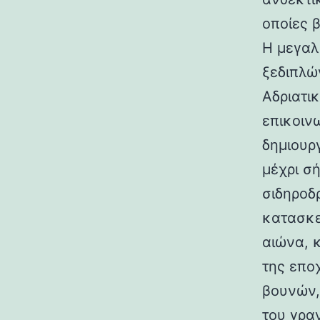
οποίες 
Η μεγαλ
ξεδιπλώ
Αδριατικ
επικοιν
δημιουρ
μέχρι σ
σιδηροδ
κατασκε
αιώνα, 
της επο
βουνών,
του γραν