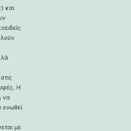
) και
υν
κοειδείς
ελούν
λλά
στις
ρφές. Η
η να
α ενωθεί
εται με