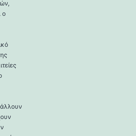
ρών,
 ο
ικό
της
ιτείες
ο
ιβάλλουν
χουν
ων