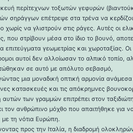
κευή περίτεχνων τοξωτών γεφυρών (βιαντούκ
δών σηράγγων επέτρεψε στα τρένα να κερδίζο
 χωρίς να γλιστρούν στις ράγες. Αυτές οι ελι
ς, που στρίβουν μέσα στο ίδιο το βουνό, αποτ
α επιτεύγματα γεωμετρίας και χωροταξίας. Οι
ρομοι αυτοί δεν αλλοίωσαν το αλπικό τοπίο, α
ώθηκαν σε αυτό με απόλυτο σεβασμό,
γώντας μια μοναδική οπτική αρμονία ανάμεσα 
νες κατασκευές και τις απόκρημνες βουνοκο
η αυτών των γραμμών επιτρέπει στον ταξιδιώτ
ει τον ανθρώπινο μόχθο που απαιτήθηκε για ν
 με τη νότια Ευρώπη.
νοντας προς την Ιταλία, η διαδρομή ολοκληρών