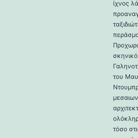
ίχνος λ
προαναγ
ταξιδιώτ
περάσμα
Προχωρώ
σκηνικό
Γαληνοτ
του Μαυ
Ντουμπρ
μεσαιων
αρχιτεκ
ολόκληρ
τόσο στι