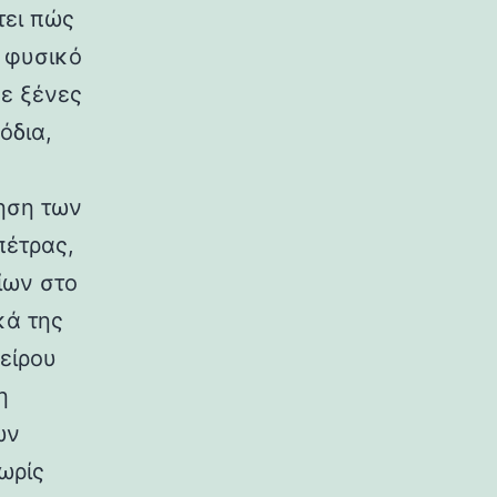
τει πώς
ο φυσικό
σε ξένες
όδια,
ηση των
πέτρας,
ίων στο
κά της
είρου
η
ων
ωρίς