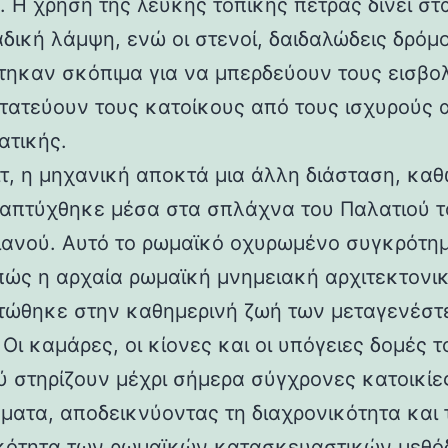
 Η χρήση της λευκής τοπικής πέτρας δίνει στα
αδική λάμψη, ενώ οι στενοί, δαιδαλώδεις δρόμο
τηκαν σκόπιμα για να μπερδεύουν τους εισβολ
τατεύουν τους κατοίκους από τους ισχυρούς 
ατικής.
ιτ, η μηχανική αποκτά μια άλλη διάσταση, καθ
απτύχθηκε μέσα στα σπλάχνα του Παλατιού τ
ιανού. Αυτό το ρωμαϊκό οχυρωμένο συγκρότη
 πώς η αρχαία ρωμαϊκή μνημειακή αρχιτεκτονι
ώθηκε στην καθημερινή ζωή των μεταγενέστ
Οι καμάρες, οι κίονες και οι υπόγειες δομές τ
ύ στηρίζουν μέχρι σήμερα σύγχρονες κατοικίε
ματα, αποδεικνύοντας τη διαχρονικότητα και 
κότητα των ρωμαϊκών κατασκευαστικών μεθόδ