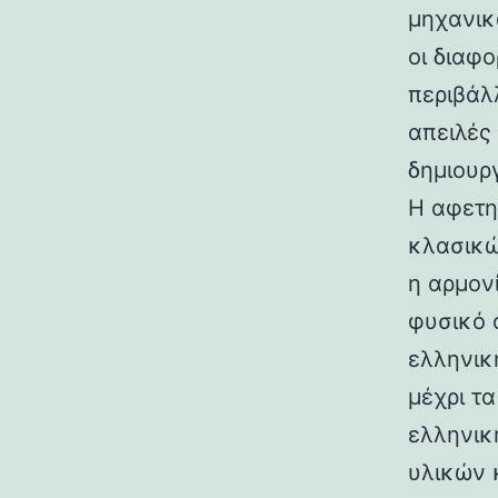
μηχανικ
οι διαφ
περιβάλ
απειλές
δημιουρ
Η αφετη
κλασικώ
η αρμον
φυσικό 
ελληνικ
μέχρι τ
ελληνικ
υλικών 