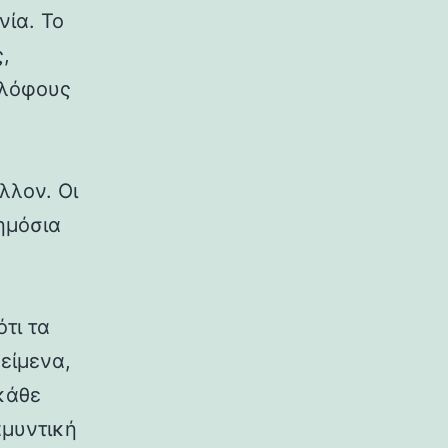
νία. Το
,
 λόφους
λλον. Οι
δημόσια
ότι τα
κείμενα,
κάθε
αμυντική