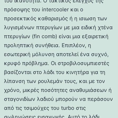
του ικανότητα. Ο τακτικός έλεγχος της
πρόσοψης του intercooler και ο
προσεκτικός καθαρισμός ή η ισιωση των
λυγισμένων πτερυγίων με μια ειδική χτένα
πτερυγίων (fin comb) είναι μια εξαιρετική
προληπτική συνήθεια. Επιπλέον, η
εσωτερική μόλυνση αποτελεί ένα συχνό,
κρυφό πρόβλημα. Οι στροβιλοσυμπιεστές
βασίζονται στο λάδι του κινητήρα για τη
λίπανση των ρουλεμάν τους, και με τον
χρόνο, μικρές ποσότητες αναθυμιάσεων ή
σταγονιδίων λαδιού μπορούν να περάσουν
από τις τσιμούχες του turbo στις
σωληνώσεις εισαγωγής. Αυτό το λάδι