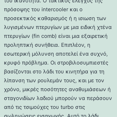
του ικανότητα. Ο τακτικός έλεγχος της
πρόσοψης του intercooler και ο
προσεκτικός καθαρισμός ή η ισιωση των
λυγισμένων πτερυγίων με μια ειδική χτένα
πτερυγίων (fin comb) είναι μια εξαιρετική
προληπτική συνήθεια. Επιπλέον, η
εσωτερική μόλυνση αποτελεί ένα συχνό,
κρυφό πρόβλημα. Οι στροβιλοσυμπιεστές
βασίζονται στο λάδι του κινητήρα για τη
λίπανση των ρουλεμάν τους, και με τον
χρόνο, μικρές ποσότητες αναθυμιάσεων ή
σταγονιδίων λαδιού μπορούν να περάσουν
από τις τσιμούχες του turbo στις
σωληνώσεις εισαγωγής. Αυτό το λάδι