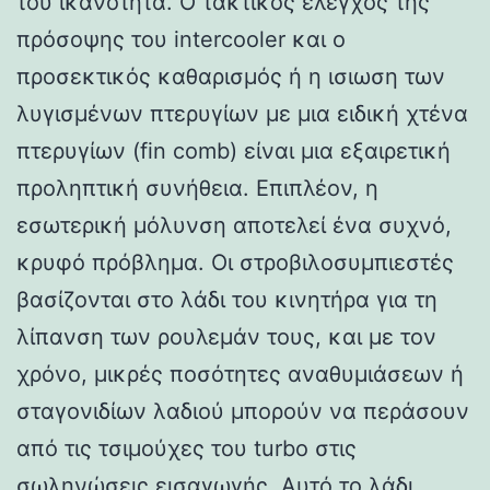
του ικανότητα. Ο τακτικός έλεγχος της
πρόσοψης του intercooler και ο
προσεκτικός καθαρισμός ή η ισιωση των
λυγισμένων πτερυγίων με μια ειδική χτένα
πτερυγίων (fin comb) είναι μια εξαιρετική
προληπτική συνήθεια. Επιπλέον, η
εσωτερική μόλυνση αποτελεί ένα συχνό,
κρυφό πρόβλημα. Οι στροβιλοσυμπιεστές
βασίζονται στο λάδι του κινητήρα για τη
λίπανση των ρουλεμάν τους, και με τον
χρόνο, μικρές ποσότητες αναθυμιάσεων ή
σταγονιδίων λαδιού μπορούν να περάσουν
από τις τσιμούχες του turbo στις
σωληνώσεις εισαγωγής. Αυτό το λάδι