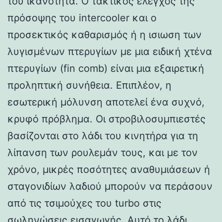
του ικανότητα. Ο τακτικός έλεγχος της
πρόσοψης του intercooler και ο
προσεκτικός καθαρισμός ή η ισιωση των
λυγισμένων πτερυγίων με μια ειδική χτένα
πτερυγίων (fin comb) είναι μια εξαιρετική
προληπτική συνήθεια. Επιπλέον, η
εσωτερική μόλυνση αποτελεί ένα συχνό,
κρυφό πρόβλημα. Οι στροβιλοσυμπιεστές
βασίζονται στο λάδι του κινητήρα για τη
λίπανση των ρουλεμάν τους, και με τον
χρόνο, μικρές ποσότητες αναθυμιάσεων ή
σταγονιδίων λαδιού μπορούν να περάσουν
από τις τσιμούχες του turbo στις
σωληνώσεις εισαγωγής. Αυτό το λάδι