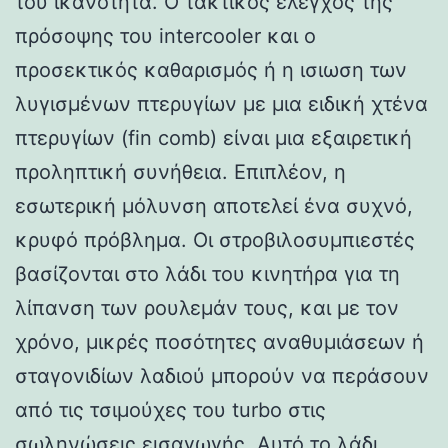
του ικανότητα. Ο τακτικός έλεγχος της
πρόσοψης του intercooler και ο
προσεκτικός καθαρισμός ή η ισιωση των
λυγισμένων πτερυγίων με μια ειδική χτένα
πτερυγίων (fin comb) είναι μια εξαιρετική
προληπτική συνήθεια. Επιπλέον, η
εσωτερική μόλυνση αποτελεί ένα συχνό,
κρυφό πρόβλημα. Οι στροβιλοσυμπιεστές
βασίζονται στο λάδι του κινητήρα για τη
λίπανση των ρουλεμάν τους, και με τον
χρόνο, μικρές ποσότητες αναθυμιάσεων ή
σταγονιδίων λαδιού μπορούν να περάσουν
από τις τσιμούχες του turbo στις
σωληνώσεις εισαγωγής. Αυτό το λάδι