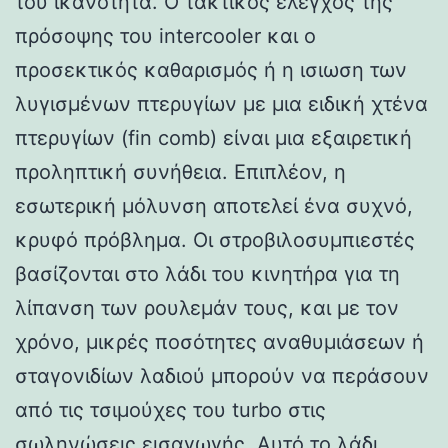
του ικανότητα. Ο τακτικός έλεγχος της
πρόσοψης του intercooler και ο
προσεκτικός καθαρισμός ή η ισιωση των
λυγισμένων πτερυγίων με μια ειδική χτένα
πτερυγίων (fin comb) είναι μια εξαιρετική
προληπτική συνήθεια. Επιπλέον, η
εσωτερική μόλυνση αποτελεί ένα συχνό,
κρυφό πρόβλημα. Οι στροβιλοσυμπιεστές
βασίζονται στο λάδι του κινητήρα για τη
λίπανση των ρουλεμάν τους, και με τον
χρόνο, μικρές ποσότητες αναθυμιάσεων ή
σταγονιδίων λαδιού μπορούν να περάσουν
από τις τσιμούχες του turbo στις
σωληνώσεις εισαγωγής. Αυτό το λάδι