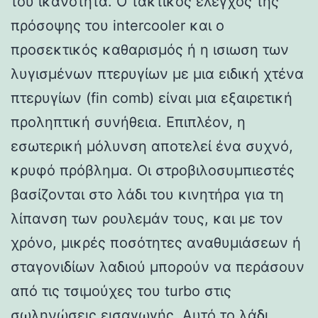
του ικανότητα. Ο τακτικός έλεγχος της
πρόσοψης του intercooler και ο
προσεκτικός καθαρισμός ή η ισιωση των
λυγισμένων πτερυγίων με μια ειδική χτένα
πτερυγίων (fin comb) είναι μια εξαιρετική
προληπτική συνήθεια. Επιπλέον, η
εσωτερική μόλυνση αποτελεί ένα συχνό,
κρυφό πρόβλημα. Οι στροβιλοσυμπιεστές
βασίζονται στο λάδι του κινητήρα για τη
λίπανση των ρουλεμάν τους, και με τον
χρόνο, μικρές ποσότητες αναθυμιάσεων ή
σταγονιδίων λαδιού μπορούν να περάσουν
από τις τσιμούχες του turbo στις
σωληνώσεις εισαγωγής. Αυτό το λάδι