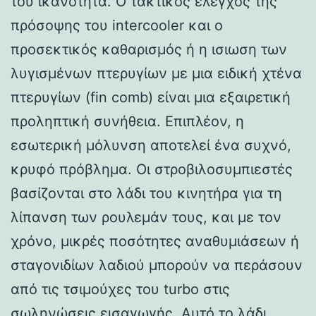
του ικανότητα. Ο τακτικός έλεγχος της
πρόσοψης του intercooler και ο
προσεκτικός καθαρισμός ή η ισιωση των
λυγισμένων πτερυγίων με μια ειδική χτένα
πτερυγίων (fin comb) είναι μια εξαιρετική
προληπτική συνήθεια. Επιπλέον, η
εσωτερική μόλυνση αποτελεί ένα συχνό,
κρυφό πρόβλημα. Οι στροβιλοσυμπιεστές
βασίζονται στο λάδι του κινητήρα για τη
λίπανση των ρουλεμάν τους, και με τον
χρόνο, μικρές ποσότητες αναθυμιάσεων ή
σταγονιδίων λαδιού μπορούν να περάσουν
από τις τσιμούχες του turbo στις
σωληνώσεις εισαγωγής. Αυτό το λάδι