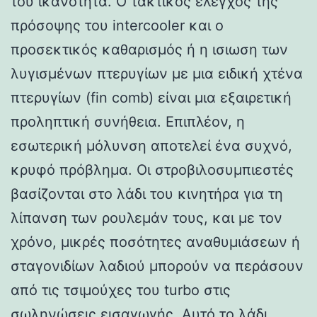
του ικανότητα. Ο τακτικός έλεγχος της
πρόσοψης του intercooler και ο
προσεκτικός καθαρισμός ή η ισιωση των
λυγισμένων πτερυγίων με μια ειδική χτένα
πτερυγίων (fin comb) είναι μια εξαιρετική
προληπτική συνήθεια. Επιπλέον, η
εσωτερική μόλυνση αποτελεί ένα συχνό,
κρυφό πρόβλημα. Οι στροβιλοσυμπιεστές
βασίζονται στο λάδι του κινητήρα για τη
λίπανση των ρουλεμάν τους, και με τον
χρόνο, μικρές ποσότητες αναθυμιάσεων ή
σταγονιδίων λαδιού μπορούν να περάσουν
από τις τσιμούχες του turbo στις
σωληνώσεις εισαγωγής. Αυτό το λάδι