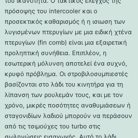
του ικανότητα. Ο τακτικός έλεγχος της
πρόσοψης του intercooler και ο
προσεκτικός καθαρισμός ή η ισιωση των
λυγισμένων πτερυγίων με μια ειδική χτένα
πτερυγίων (fin comb) είναι μια εξαιρετική
προληπτική συνήθεια. Επιπλέον, η
εσωτερική μόλυνση αποτελεί ένα συχνό,
κρυφό πρόβλημα. Οι στροβιλοσυμπιεστές
βασίζονται στο λάδι του κινητήρα για τη
λίπανση των ρουλεμάν τους, και με τον
χρόνο, μικρές ποσότητες αναθυμιάσεων ή
σταγονιδίων λαδιού μπορούν να περάσουν
από τις τσιμούχες του turbo στις
σωληνώσεις εισαγωγής. Αυτό το λάδι