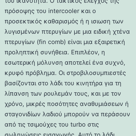
του ικανότητα. Ο τακτικός έλεγχος της
πρόσοψης του intercooler και ο
προσεκτικός καθαρισμός ή η ισιωση των
λυγισμένων πτερυγίων με μια ειδική χτένα
πτερυγίων (fin comb) είναι μια εξαιρετική
προληπτική συνήθεια. Επιπλέον, η
εσωτερική μόλυνση αποτελεί ένα συχνό,
κρυφό πρόβλημα. Οι στροβιλοσυμπιεστές
βασίζονται στο λάδι του κινητήρα για τη
λίπανση των ρουλεμάν τους, και με τον
χρόνο, μικρές ποσότητες αναθυμιάσεων ή
σταγονιδίων λαδιού μπορούν να περάσουν
από τις τσιμούχες του turbo στις
σωληνώσεις εισαγωγής. Αυτό το λάδι