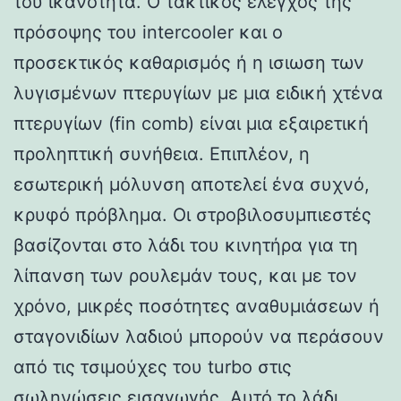
του ικανότητα. Ο τακτικός έλεγχος της
πρόσοψης του intercooler και ο
προσεκτικός καθαρισμός ή η ισιωση των
λυγισμένων πτερυγίων με μια ειδική χτένα
πτερυγίων (fin comb) είναι μια εξαιρετική
προληπτική συνήθεια. Επιπλέον, η
εσωτερική μόλυνση αποτελεί ένα συχνό,
κρυφό πρόβλημα. Οι στροβιλοσυμπιεστές
βασίζονται στο λάδι του κινητήρα για τη
λίπανση των ρουλεμάν τους, και με τον
χρόνο, μικρές ποσότητες αναθυμιάσεων ή
σταγονιδίων λαδιού μπορούν να περάσουν
από τις τσιμούχες του turbo στις
σωληνώσεις εισαγωγής. Αυτό το λάδι