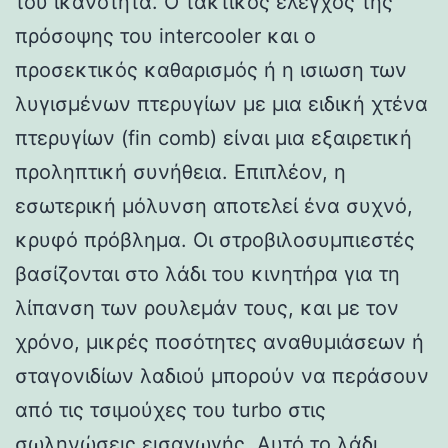
του ικανότητα. Ο τακτικός έλεγχος της
πρόσοψης του intercooler και ο
προσεκτικός καθαρισμός ή η ισιωση των
λυγισμένων πτερυγίων με μια ειδική χτένα
πτερυγίων (fin comb) είναι μια εξαιρετική
προληπτική συνήθεια. Επιπλέον, η
εσωτερική μόλυνση αποτελεί ένα συχνό,
κρυφό πρόβλημα. Οι στροβιλοσυμπιεστές
βασίζονται στο λάδι του κινητήρα για τη
λίπανση των ρουλεμάν τους, και με τον
χρόνο, μικρές ποσότητες αναθυμιάσεων ή
σταγονιδίων λαδιού μπορούν να περάσουν
από τις τσιμούχες του turbo στις
σωληνώσεις εισαγωγής. Αυτό το λάδι