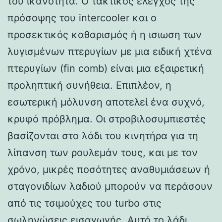
του ικανότητα. Ο τακτικός έλεγχος της
πρόσοψης του intercooler και ο
προσεκτικός καθαρισμός ή η ισιωση των
λυγισμένων πτερυγίων με μια ειδική χτένα
πτερυγίων (fin comb) είναι μια εξαιρετική
προληπτική συνήθεια. Επιπλέον, η
εσωτερική μόλυνση αποτελεί ένα συχνό,
κρυφό πρόβλημα. Οι στροβιλοσυμπιεστές
βασίζονται στο λάδι του κινητήρα για τη
λίπανση των ρουλεμάν τους, και με τον
χρόνο, μικρές ποσότητες αναθυμιάσεων ή
σταγονιδίων λαδιού μπορούν να περάσουν
από τις τσιμούχες του turbo στις
σωληνώσεις εισαγωγής. Αυτό το λάδι