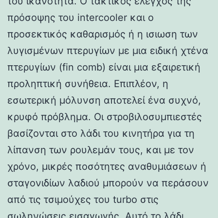
του ικανότητα. Ο τακτικός έλεγχος της
πρόσοψης του intercooler και ο
προσεκτικός καθαρισμός ή η ισιωση των
λυγισμένων πτερυγίων με μια ειδική χτένα
πτερυγίων (fin comb) είναι μια εξαιρετική
προληπτική συνήθεια. Επιπλέον, η
εσωτερική μόλυνση αποτελεί ένα συχνό,
κρυφό πρόβλημα. Οι στροβιλοσυμπιεστές
βασίζονται στο λάδι του κινητήρα για τη
λίπανση των ρουλεμάν τους, και με τον
χρόνο, μικρές ποσότητες αναθυμιάσεων ή
σταγονιδίων λαδιού μπορούν να περάσουν
από τις τσιμούχες του turbo στις
σωληνώσεις εισαγωγής. Αυτό το λάδι